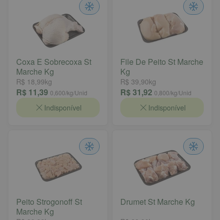
Coxa E Sobrecoxa St
File De Peito St Marche
Marche Kg
Kg
R$ 18,99
kg
R$ 39,90
kg
R$ 11,39
R$ 31,92
0,600
/kg/Unid
0,800
/kg/Unid
Indisponível
Indisponível
Peito Strogonoff St
Drumet St Marche Kg
Marche Kg