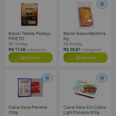
Bacon Tablete Pedaço
Bacon Seara Mantinha
PRIETO
Kg
R$ 79,90
kg
R$ 69,90
kg
R$ 17,58
R$ 20,97
0,220
/kg/Unid
0,300
/kg/Unid
Adicionar
Adicionar
Carne Seca Paineira
Carne Seca Em Cubos
250g
Light Paineira 500g