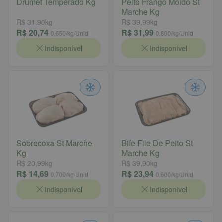
Drumet Temperado Kg
Peito Frango Moido St
Marche Kg
R$ 31,90
kg
R$ 39,99
kg
R$ 20,74
R$ 31,99
0,650
/kg/Unid
0,800
/kg/Unid
Indisponível
Indisponível
Sobrecoxa St Marche
Bife File De Peito St
Kg
Marche Kg
R$ 20,99
kg
R$ 39,90
kg
R$ 14,69
R$ 23,94
0,700
/kg/Unid
0,600
/kg/Unid
Indisponível
Indisponível