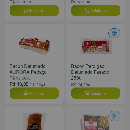
R$ 32,90
un
R$ 59,90
un
Adicionar
Adicionar
Bacon Defumado
Bacon Perdigão
AURORA Pedaço
Defumado Fatiado
250g
R$ 98,90
kg
R$ 13,85
R$ 24,90
un
0,140
/kg/Unid
Adicionar
Adicionar