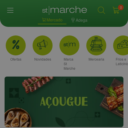
0
Mercado
Adega
Ofertas
Novidades
Marca
Mercearia
Frios e
St
Laticíni
Marche