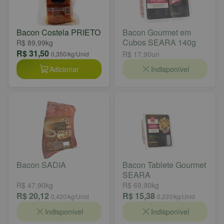
Bacon Costela PRIETO
Bacon Gourmet em
Cubos SEARA 140g
R$ 89,99
kg
R$ 31,50
R$ 17,90
un
0,350
/kg/Unid
Adicionar
Indisponível
Bacon SADIA
Bacon Tablete Gourmet
SEARA
R$ 47,90
kg
R$ 69,90
kg
R$ 20,12
R$ 15,38
0,420
/kg/Unid
0,220
/kg/Unid
Indisponível
Indisponível