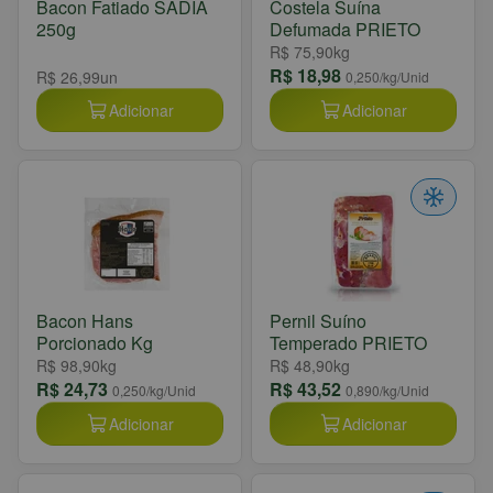
Bacon Fatiado SADIA
Costela Suína
250g
Defumada PRIETO
R$ 75,90
kg
R$ 18,98
R$ 26,99
un
0,250
/kg/Unid
Adicionar
Adicionar
Bacon Hans
Pernil Suíno
Porcionado Kg
Temperado PRIETO
R$ 98,90
kg
R$ 48,90
kg
R$ 24,73
R$ 43,52
0,250
/kg/Unid
0,890
/kg/Unid
Adicionar
Adicionar