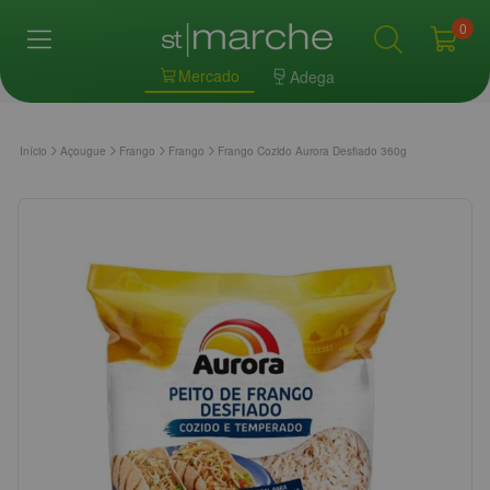
0
Mercado
Adega
Início
Açougue
Frango
Frango
Frango Cozido Aurora Desfiado 360g