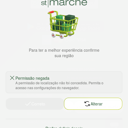
Baixe nosso app
HORTUS COMERCIO DE ALIMENTOS S.A
Para ter a melhor experiência confirme
CNPJ: 09.000.493/0002-15
sua região
Sobre e contato
Termos e políticas
Sobre nós
Termos de serviço
Permissão negada
Ajuda e Suporte
Política de privacidade
A permissão de localização não foi concedida. Permita o
Trabalhe conosco
Política de reembolso
acesso nas configurações do navegador.
Sustentabilidade
Política de frete
Correto
Alterar
Nossas lojas
Tabloides
Relação com Investidores