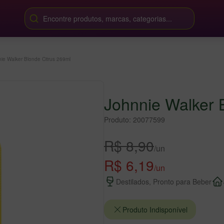
Encontre produtos, marcas, categorias...
ie Walker Blonde Citrus 269ml
Johnnie Walker 
Produto: 20077599
R$ 8,90
/un
R$ 6,19
/un
Destilados, Pronto para Beber
Produto Indisponível