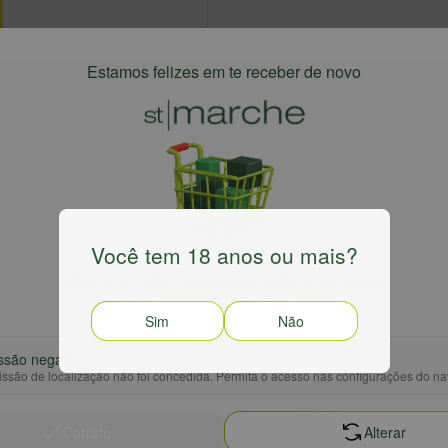
Estamos felizes em te receber de novo
Você tem 18 anos ou mais?
Para ter a melhor experiência confirme sua região
Sim
Não
ssão negada
ssão de localização não foi concedida. Permita o acesso nas configurações do n
Correto
Alterar