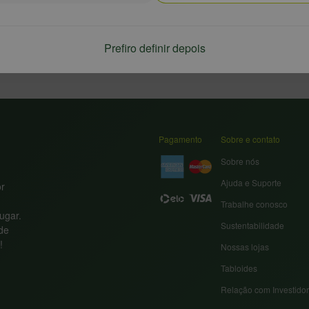
Prefiro definir depois
Pagamento
Sobre e contato
Sobre nós
Ajuda e Suporte
or
Trabalhe conosco
ugar.
Sustentabilidade
nde
!
Nossas lojas
Tabloides
Relação com Investido