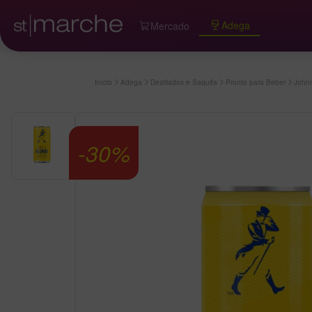
Adega
Mercado
Início
Adega
Destilados e Saquês
Pronto para Beber
Johnn
-
30
%