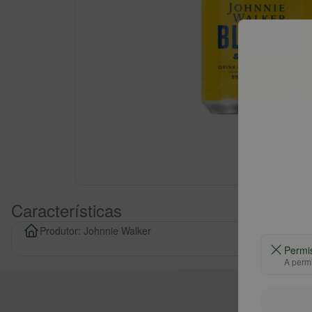
Características
Produtor: Johnnie Walker
Permi
A permi