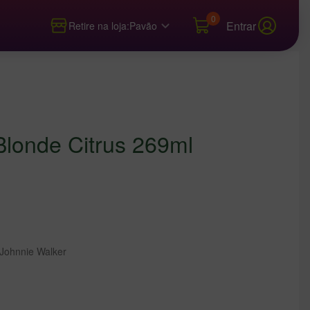
0
Entrar
Retire na loja:
Pavão
Blonde Citrus 269ml
Johnnie Walker