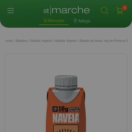
0
Mercado
Adega
Início
Bebidas
Bebida Vegetal
Bebida Vegetal
Bebida de Aveia 16g de Proteína B