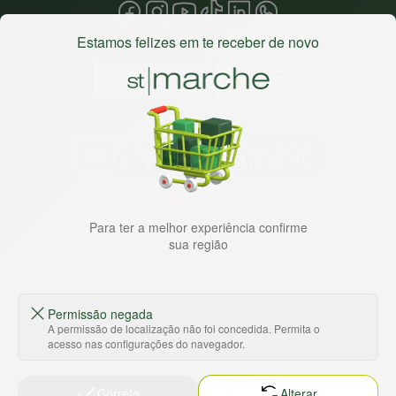
Estamos felizes em te receber de novo
Baixe nosso app
HORTUS COMERCIO DE ALIMENTOS S.A
Para ter a melhor experiência confirme
CNPJ: 09.000.493/0002-15
sua região
Sobre e contato
Termos e políticas
Sobre nós
Termos de serviço
Ajuda e Suporte
Política de privacidade
Permissão negada
A permissão de localização não foi concedida. Permita o
Trabalhe conosco
Política de reembolso
acesso nas configurações do navegador.
Sustentabilidade
Política de frete
Correto
Alterar
Nossas lojas