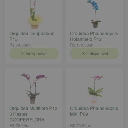
Orquídea Denphalaen
Orquídea Phalaenopsis
P15
Holambelo P12
R$ 54,90
un
R$ 179,90
un
Indisponível
Indisponível
Orquídea Multiflora P12
Orquídea Phalaenopsis
3 Hastes
Mini P09
COOPERFLORA
R$ 76,90
un
R$ 79,90
un