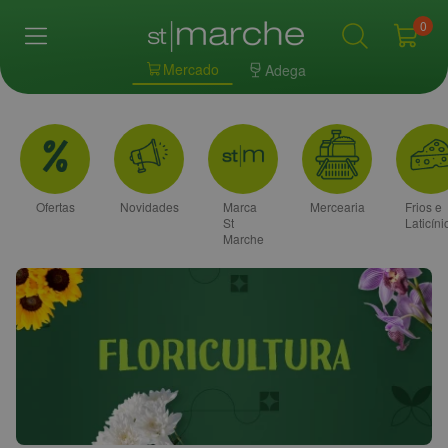
0
Mercado
Adega
Ofertas
Novidades
Marca
Mercearia
Frios e
St
Laticíni
Marche