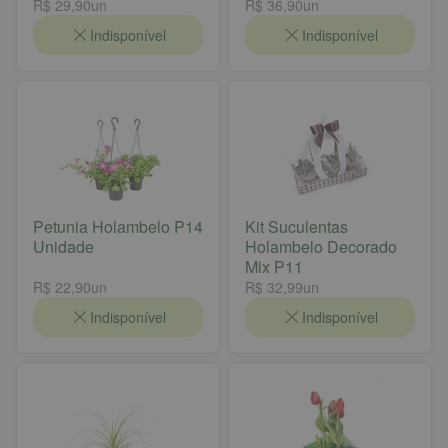
R$ 29,90
un
R$ 36,90
un
Indisponível
Indisponível
Petunia Holambelo P14
Kit Suculentas
Unidade
Holambelo Decorado
Mix P11
R$ 22,90
un
R$ 32,99
un
Indisponível
Indisponível