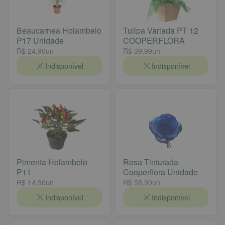
Beaucarnea Holambelo
Tulipa Variada PT 12
P17 Unidade
COOPERFLORA
R$ 24,90
un
R$ 39,99
un
Indisponível
Indisponível
Pimenta Holambelo
Rosa Tinturada
P11
Cooperflora Unidade
R$ 14,90
un
R$ 58,90
un
Indisponível
Indisponível