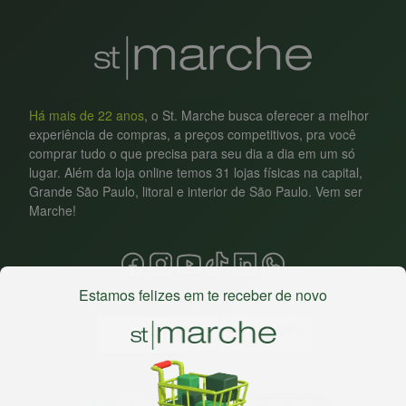
Há mais de 22 anos
, o St. Marche busca oferecer a melhor
experiência de compras, a preços competitivos, pra você
comprar tudo o que precisa para seu dia a dia em um só
lugar. Além da loja online temos 31 lojas físicas na capital,
Grande São Paulo, litoral e interior de São Paulo. Vem ser
Marche!
Estamos felizes em te receber de novo
Baixe nosso app