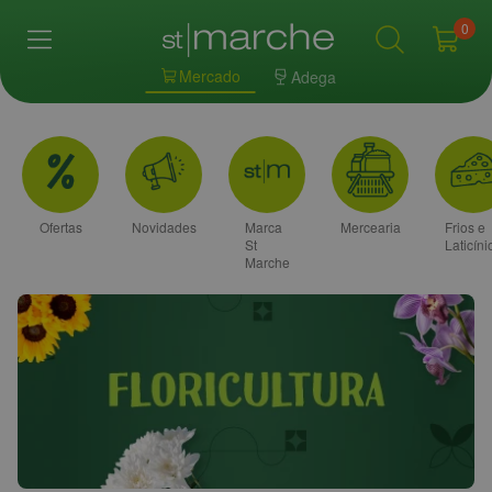
0
Mercado
Adega
Ofertas
Novidades
Marca
Mercearia
Frios e
St
Laticíni
Marche