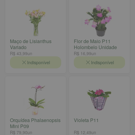
Maço de Lisianthus
Flor de Maio P11
Variado
Holombelo Unidade
R$ 43,99
un
R$ 16,99
un
Indisponível
Indisponível
Orquídea Phalaenopsis
Violeta P11
Mini P09
R$ 79,90
un
R$ 12,49
un