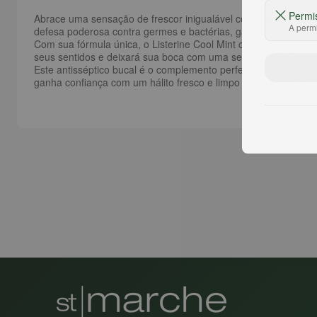
Permi
Abrace uma sensação de frescor inigualável com o
Antissépti
A permi
defesa poderosa contra germes e bactérias, garantindo uma hi
Com sua fórmula única, o Listerine Cool Mint combate biofilme
seus sentidos e deixará sua boca com uma sensação de limpe
Este antisséptico bucal é o complemento perfeito para sua ro
ganha confiança com um hálito fresco e limpo todos os dias.