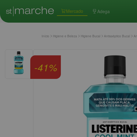
Mercado
Adega
Início
Higiene e Beleza
Higiene Bucal
Antisséptico Bucal
An
-
41
%