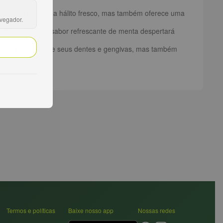
apenas proporciona hálito fresco, mas também oferece uma
avegador.
 Além disso, seu sabor refrescante de menta despertará
ó melhora a saúde de seus dentes e gengivas, mas também
Termos e políticas
Baixe nosso app
Nossas redes