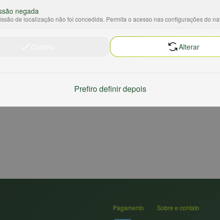
ssão negada
co Bucal Listerine Cool Mint 500ml
. Este produto excepcional não 
ssão de localização não foi concedida. Permita o acesso nas configurações do n
giene oral completa.
s e placas bacterianas onde a escovação e o fio dental não alcançam.
za duradoura.
Correto
Alterar
tina de cuidados bucais diários. Com Listerine Cool Mint, você não s
Prefiro definir depois
Pagamento
Sobre e contato