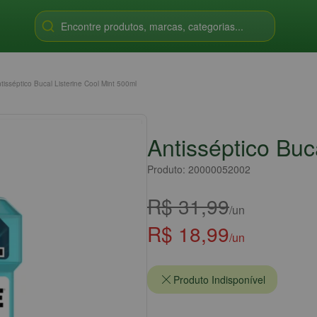
Encontre produtos, marcas, categorias...
tisséptico Bucal Listerine Cool Mint 500ml
Antisséptico Buc
Produto: 20000052002
R$ 31,99
/un
R$ 18,99
/un
Produto Indisponível