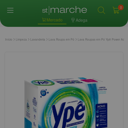
0
Mercado
Adega
Início
Limpeza
Lavanderia
Lava Roupa em Pó
Lava Roupas em Pó Ypê Power Act 