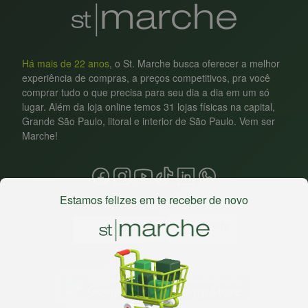
Há mais de 22 anos
, o St. Marche busca oferecer a melhor
experiência de compras, a preços competitivos, pra você
comprar tudo o que precisa para seu dia a dia em um só
lugar. Além da loja online temos 31 lojas físicas na capital,
Grande São Paulo, litoral e interior de São Paulo. Vem ser
Marche!
Estamos felizes em te receber de novo
Baixe nosso app