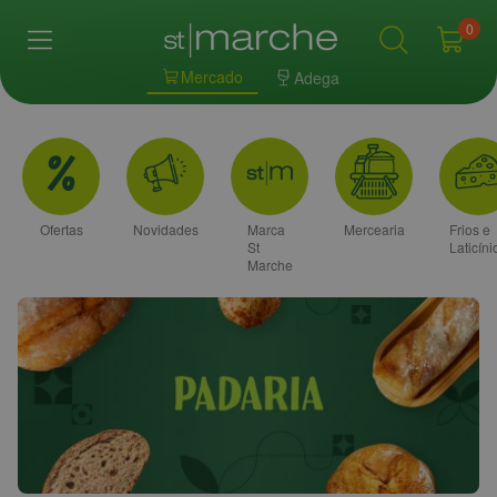
0
Mercado
Adega
Ofertas
Novidades
Marca
Mercearia
Frios e
St
Laticíni
Marche