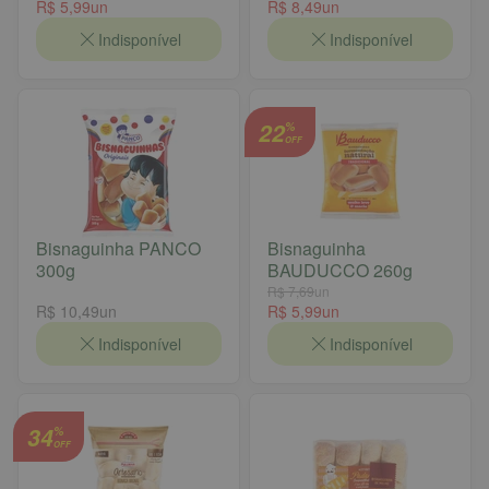
R$ 5,99
un
R$ 8,49
un
Indisponível
Indisponível
22
%
OFF
Bisnaguinha PANCO
Bisnaguinha
300g
BAUDUCCO 260g
R$ 7,69
un
R$ 10,49
un
R$ 5,99
un
Indisponível
Indisponível
34
%
OFF