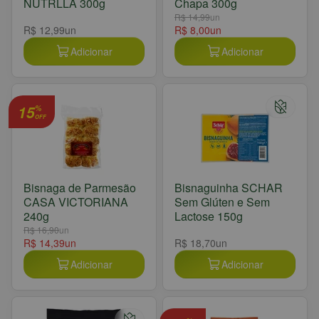
NUTRLLA 300g
Chapa 300g
R$ 14,99
un
R$ 12,99
un
R$ 8,00
un
Adicionar
Adicionar
15
%
OFF
Bisnaga de Parmesão
Bisnaguinha SCHAR
CASA VICTORIANA
Sem Glúten e Sem
240g
Lactose 150g
R$ 16,90
un
R$ 14,39
un
R$ 18,70
un
Adicionar
Adicionar