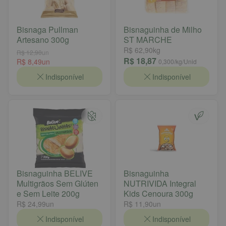
Bisnaga Pullman
Bisnaguinha de Milho
Artesano 300g
ST MARCHE
R$ 62,90
kg
R$ 12,90
un
R$ 18,87
R$ 8,49
un
0,300
/kg/Unid
Indisponível
Indisponível
Bisnaguinha BELIVE
Bisnaguinha
Multigrãos Sem Glúten
NUTRIVIDA Integral
e Sem Leite 200g
Kids Cenoura 300g
R$ 24,99
un
R$ 11,90
un
Indisponível
Indisponível