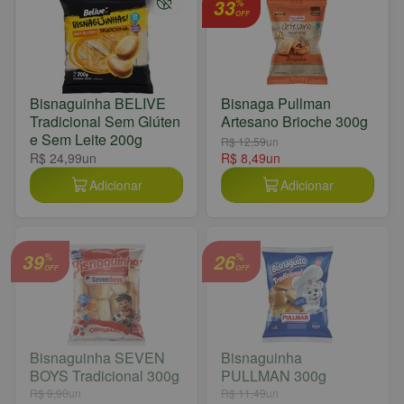
33
%
OFF
Bisnaguinha BELIVE
Bisnaga Pullman
Tradicional Sem Glúten
Artesano Brioche 300g
e Sem Leite 200g
R$ 12,59
un
R$ 24,99
un
R$ 8,49
un
Adicionar
Adicionar
39
26
%
%
OFF
OFF
Bisnaguinha SEVEN
Bisnaguinha
BOYS Tradicional 300g
PULLMAN 300g
R$ 9,90
un
R$ 11,49
un