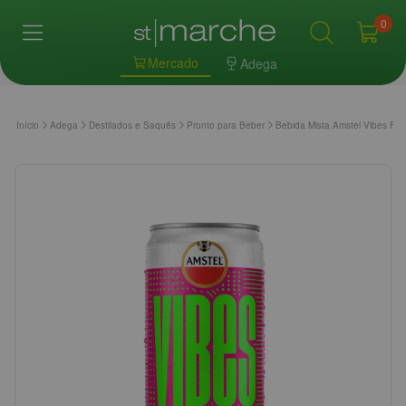
0
Mercado
Adega
Início
Adega
Destilados e Saquês
Pronto para Beber
Bebida Mista Amstel Vibes Fru