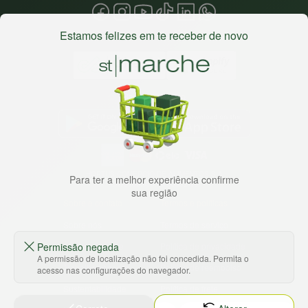
Estamos felizes em te receber de novo
Baixe nosso app
HORTUS COMERCIO DE ALIMENTOS S.A
Para ter a melhor experiência confirme
CNPJ: 09.000.493/0002-15
sua região
Sobre e contato
Termos e políticas
Sobre nós
Termos de serviço
Permissão negada
Ajuda e Suporte
Política de privacidade
A permissão de localização não foi concedida. Permita o
Trabalhe conosco
Política de reembolso
acesso nas configurações do navegador.
Sustentabilidade
Política de frete