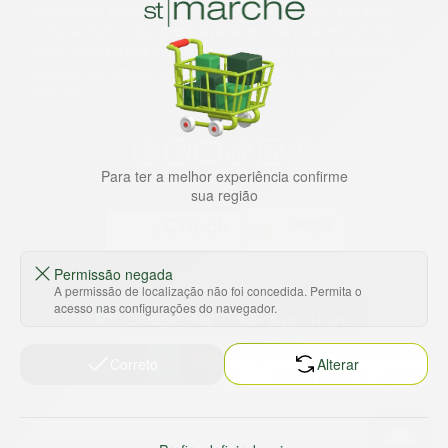
experiência de compras, a preços competitivos, pra você
comprar tudo o que precisa para seu dia a dia em um só
lugar. Além da loja online temos 31 lojas físicas na capital,
Grande São Paulo, litoral e interior de São Paulo. Vem ser
Marche!
Para ter a melhor experiência confirme
sua região
Permissão negada
Baixe nosso app
A permissão de localização não foi concedida. Permita o
acesso nas configurações do navegador.
Correto
Alterar
HORTUS COMERCIO DE ALIMENTOS S.A
CNPJ: 09.000.493/0002-15
Sobre e contato
Termos e políticas