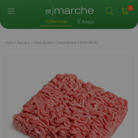
0
Mercado
Adega
Início
Açougue
Carne Bovina
Carne Bovina
Acém Moído