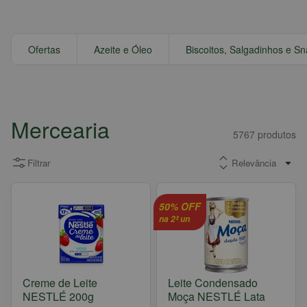
Ofertas
Azeite e Óleo
Biscoitos, Salgadinhos e S
Mercearia
5767
produtos
Filtrar
50% OFF
na 2ª un
Creme de Leite
Leite Condensado
NESTLÉ 200g
Moça NESTLÉ Lata