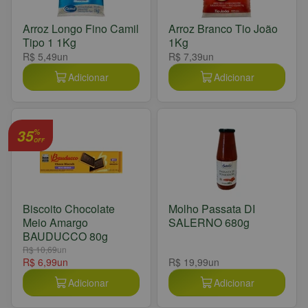
Arroz Longo Fino Camil
Arroz Branco Tio João
Tipo 1 1Kg
1Kg
R$ 5,49
un
R$ 7,39
un
Adicionar
Adicionar
35
%
OFF
Biscoito Chocolate
Molho Passata DI
Meio Amargo
SALERNO 680g
BAUDUCCO 80g
R$ 10,69
un
R$ 6,99
un
R$ 19,99
un
Adicionar
Adicionar