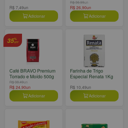
R$ 36,99
un
R$ 7,49
un
R$ 26,90
un
Adicionar
Adicionar
35
%
OFF
Café BRAVO Premium
Farinha de Trigo
Torrado e Moído 500g
Especial Renata 1Kg
R$ 38,49
un
R$ 24,90
un
R$ 10,49
un
Adicionar
Adicionar