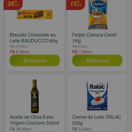
35
15
%
%
OFF
OFF
Biscoito Chocolate ao
Feijão Carioca Camil
Leite BAUDUCCO 80g
1Kg
R$ 10,69
un
R$ 9,29
un
R$ 6,99
un
R$ 7,89
un
Adicionar
Adicionar
Azeite de Oliva Extra
Creme de Leite ITALAC
Virgem Cocinero 500ml
200g
R$ 29,90
un
R$ 5,29
un