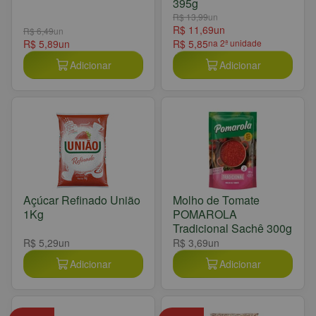
395g
R$ 13,99
un
R$ 11,69
un
R$ 6,49
un
R$ 5,89
un
R$ 5,85
na 2ª unidade
Adicionar
Adicionar
Açúcar Refinado União
Molho de Tomate
1Kg
POMAROLA
Tradicional Sachê 300g
R$ 5,29
un
R$ 3,69
un
Adicionar
Adicionar