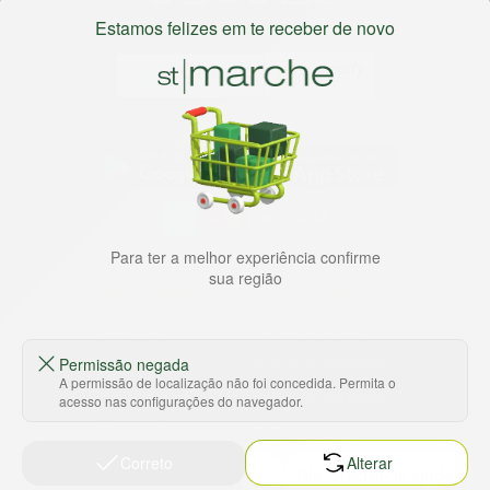
Estamos felizes em te receber de novo
Baixe nosso app
HORTUS COMERCIO DE ALIMENTOS S.A
Para ter a melhor experiência confirme
CNPJ: 09.000.493/0002-15
sua região
Sobre e contato
Termos e políticas
Sobre nós
Termos de serviço
Ajuda e Suporte
Política de privacidade
Permissão negada
A permissão de localização não foi concedida. Permita o
Trabalhe conosco
Política de reembolso
acesso nas configurações do navegador.
Sustentabilidade
Política de frete
Correto
Alterar
Nossas lojas