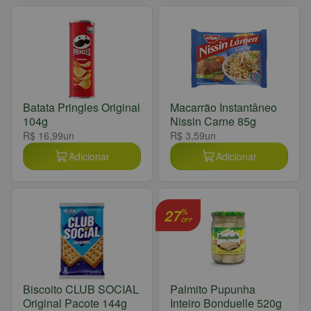
Batata Pringles Original
Macarrão Instantâneo
104g
Nissin Carne 85g
R$ 16,99
un
R$ 3,59
un
Adicionar
Adicionar
27
%
OFF
Biscoito CLUB SOCIAL
Palmito Pupunha
Original Pacote 144g
Inteiro Bonduelle 520g