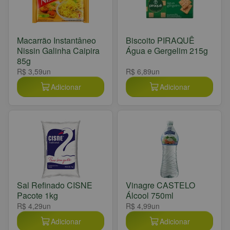
Macarrão Instantâneo
Biscoito PIRAQUÊ
Nissin Galinha Caipira
Água e Gergelim 215g
85g
R$ 3,59
un
R$ 6,89
un
Adicionar
Adicionar
Sal Refinado CISNE
Vinagre CASTELO
Pacote 1kg
Álcool 750ml
R$ 4,29
un
R$ 4,99
un
Adicionar
Adicionar