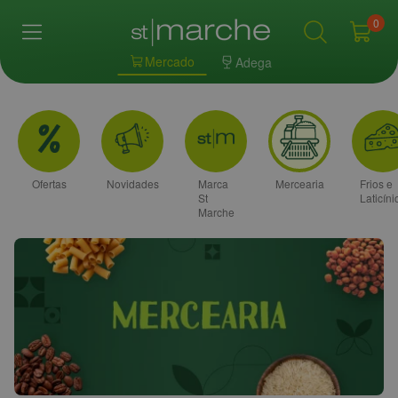
0
Mercado
Adega
Ofertas
Novidades
Marca
Mercearia
Frios e
St
Laticíni
Marche