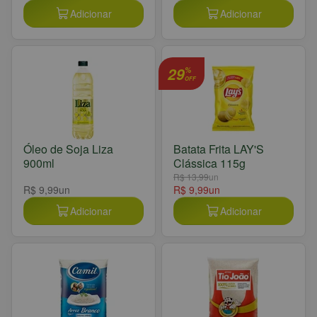
Adicionar
Adicionar
29
%
OFF
Óleo de Soja Liza
Batata Frita LAY'S
900ml
Clássica 115g
R$ 13,99
un
R$ 9,99
un
R$ 9,99
un
Adicionar
Adicionar