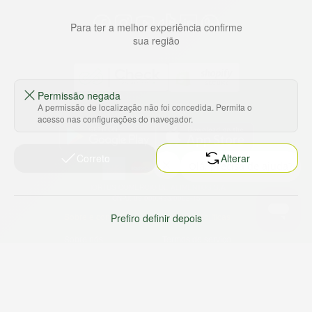
Para ter a melhor experiência confirme
sua região
Permissão negada
A permissão de localização não foi concedida. Permita o
Baixe nosso app
acesso nas configurações do navegador.
Correto
Alterar
HORTUS COMERCIO DE ALIMENTOS S.A
CNPJ: 09.000.493/0002-15
Sobre e contato
Termos e políticas
Prefiro definir depois
Sobre nós
Termos de serviço
Ajuda e Suporte
Política de privacidade
Trabalhe conosco
Política de reembolso
Sustentabilidade
Política de frete