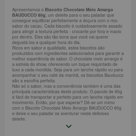
Apresentamos o
Biscoito Chocolate Meio Amargo
BAUDUCCO 80g
, um deleite para o seu paladar que
consegue equilibrar perfeitamente a doçura com o rico
sabor do cacau. Cada biscoito é cuidadosamente assado
para atingir a textura perfeita - crocante por fora e macio
por dentro. Eles são tão bons que você vai querer
degustá-los a qualquer hora do dia.
Ricos em sabor e qualidade, estes biscoitos são
produzidos com ingredientes selecionados para garantir a
melhor experiência de sabor. O chocolate meio amargo é
a estrela do show, oferecendo um toque requintado de
luxo a cada mordida. Seja para um lanche rápido ou para
acompanhar o seu café da manhã, os biscoitos Bauducco
são a escolha perfeita.
Não só o sabor, mas a conveniência também é uma das
principais características deste produto. O pacote de 80g
é fácil de transportar e perfeito para um lanche rápido em
movimento. Então, por que esperar? Dê-se um mimo
com o Biscoito Chocolate Meio Amargo BAUDUCCO 80g
e deixe o seu paladar se aventurar neste delicioso
deleite.