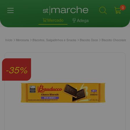
0
Mercado
Adega
Início
Mercearia
Biscoitos, Salgadinhos e Snacks
Biscoito Doce
Biscoito Chocolate
-
35
%