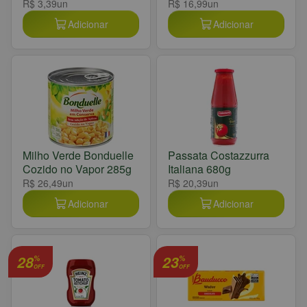
R$ 3,39
un
R$ 16,99
un
Adicionar
Adicionar
Milho Verde Bonduelle
Passata Costazzurra
Cozido no Vapor 285g
Italiana 680g
R$ 26,49
un
R$ 20,39
un
Adicionar
Adicionar
28
23
%
%
OFF
OFF