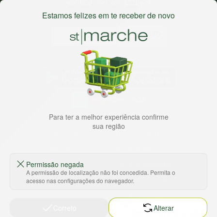
Estamos felizes em te receber de novo
Baixe nosso app
HORTUS COMERCIO DE ALIMENTOS S.A
Para ter a melhor experiência confirme
CNPJ: 09.000.493/0002-15
sua região
Sobre e contato
Termos e políticas
Sobre nós
Termos de serviço
Ajuda e Suporte
Política de privacidade
Permissão negada
A permissão de localização não foi concedida. Permita o
Trabalhe conosco
Política de reembolso
acesso nas configurações do navegador.
Sustentabilidade
Política de frete
Correto
Alterar
Nossas lojas