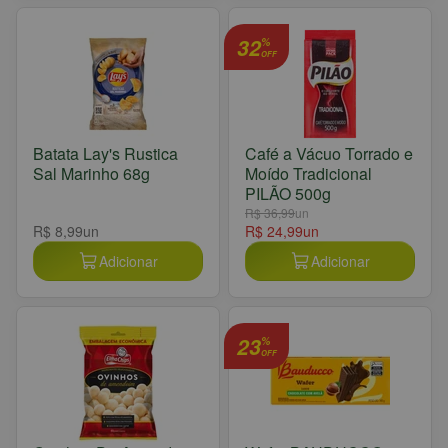
32
%
OFF
Batata Lay's Rustica
Café a Vácuo Torrado e
Sal Marinho 68g
Moído Tradicional
PILÃO 500g
R$ 36,99
un
R$ 8,99
un
R$ 24,99
un
Adicionar
Adicionar
23
%
OFF