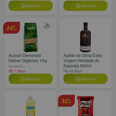
Adicionar
Adicionar
24
%
OFF
Açúcar Demerara
Azeite de Oliva Extra
Native Orgânico 1Kg
Virgem Herdade do
Esporão 500ml
R$ 10,49
un
R$ 7,99
un
R$ 89,90
un
Adicionar
Adicionar
32
%
OFF