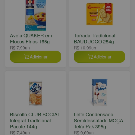
Aveia QUAKER em
Torrada Tradicional
Flocos Finos 165g
BAUDUCCO 284g
R$ 7,99
un
R$ 10,99
un
Adicionar
Adicionar
Biscoito CLUB SOCIAL
Leite Condensado
Integral Tradicional
Semidesnatado MOÇA
Pacote 144g
Tetra Pak 395g
R$ 7,49
un
R$ 9,69
un