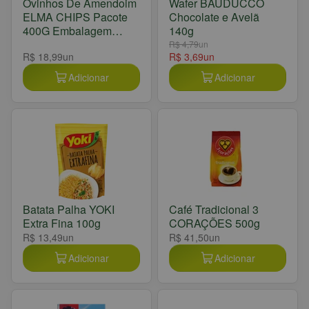
Ovinhos De Amendoim
Wafer BAUDUCCO
ELMA CHIPS Pacote
Chocolate e Avelã
400G Embalagem
140g
Econômica
R$ 4,79
un
R$ 18,99
un
R$ 3,69
un
Adicionar
Adicionar
Batata Palha YOKI
Café Tradicional 3
Extra Fina 100g
CORAÇÕES 500g
R$ 13,49
un
R$ 41,50
un
Adicionar
Adicionar