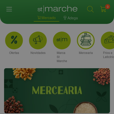
0
Mercado
Adega
Ofertas
Novidades
Marca
Mercearia
Frios e
St
Laticíni
Marche