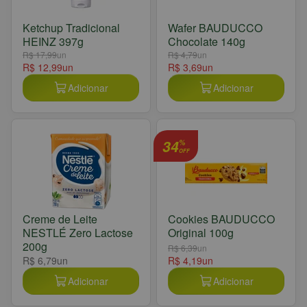
Ketchup Tradicional
Wafer BAUDUCCO
HEINZ 397g
Chocolate 140g
R$ 17,99
un
R$ 4,79
un
R$ 12,99
un
R$ 3,69
un
Adicionar
Adicionar
34
%
OFF
Creme de Leite
Cookies BAUDUCCO
NESTLÉ Zero Lactose
Original 100g
200g
R$ 6,39
un
R$ 6,79
un
R$ 4,19
un
Adicionar
Adicionar