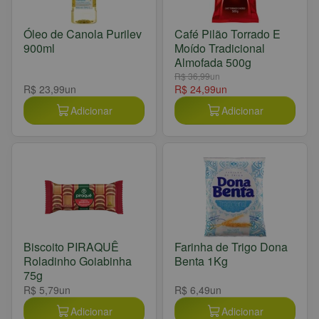
Óleo de Canola Purilev
Café Pilão Torrado E
900ml
Moído Tradicional
Almofada 500g
R$ 36,99
un
R$ 23,99
un
R$ 24,99
un
Adicionar
Adicionar
Biscoito PIRAQUÊ
Farinha de Trigo Dona
Roladinho Goiabinha
Benta 1Kg
75g
R$ 5,79
un
R$ 6,49
un
Adicionar
Adicionar