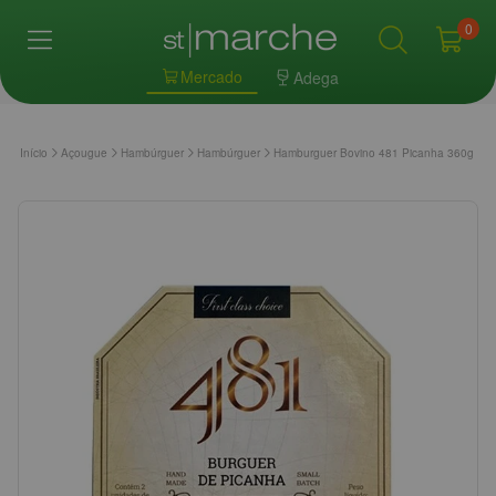
0
Mercado
Adega
Início
Açougue
Hambúrguer
Hambúrguer
Hamburguer Bovino 481 Picanha 360g