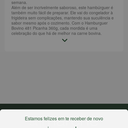
semana.
Além de ser incrivelmente saboroso, este hambúrguer é
também muito fácil de preparar. Ele vai do congelador à
frigideira sem complicações, mantendo sua suculência e
sabor mesmo após o cozimento. Com o Hamburguer
Bovino 481 Picanha 360g, cada mordida é uma
celebração do que há de melhor na carne bovina.
Estamos felizes em te receber de novo