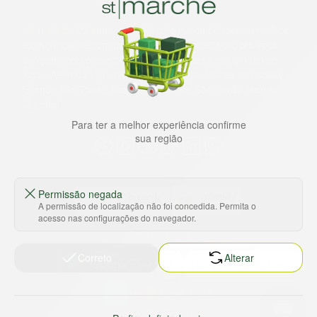
Há mais de 22 anos
, o St. Marche busca oferecer a melhor
experiência de compras, a preços competitivos, pra você
comprar tudo o que precisa para seu dia a dia em um só
lugar. Além da loja online temos 31 lojas físicas na capital,
Grande São Paulo, litoral e interior de São Paulo. Vem ser
Marche!
Para ter a melhor experiência confirme
sua região
Permissão negada
A permissão de localização não foi concedida. Permita o
acesso nas configurações do navegador.
Baixe nosso app
Correto
Alterar
HORTUS COMERCIO DE ALIMENTOS S.A