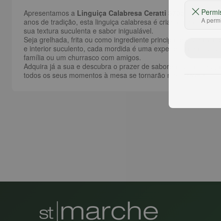
Permi
Apresentamos a
Linguiça Calabresa Ceratti 370g
, uma iguar
A permi
anos de tradição, esta linguiça calabresa é criada a partir 
sua textura suculenta e sabor inigualável.
Seja grelhada, frita ou como ingrediente principal em uma var
e interior suculento, cada mordida é uma experiência gastronô
família ou um churrasco com amigos.
Adquira já a sua e descubra o prazer de saborear uma linguiça
todos os seus momentos à mesa se tornarão memoráveis.