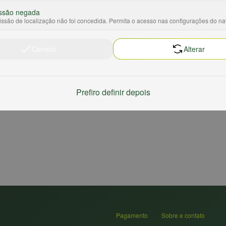
ssão negada
ia que eleva qualquer refeição a um novo nível de sabor e qualidade.
ssão de localização não foi concedida. Permita o acesso nas configurações do n
de uma meticulosa seleção de carnes de porco, condimentada com espec
iedade de pratos, esta linguiça calabresa oferece um sabor excepcion
Correto
Alterar
mica única, repleta de sabor e personalidade. A embalagem de 370g é 
 calabresa de qualidade superior, que une tradição, sabor e conveniê
Prefiro definir depois
Pagamento
Sobre e contato