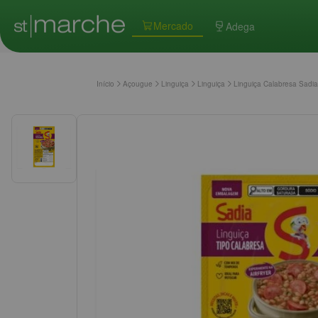
Mercado
Adega
Início
Açougue
Linguiça
Linguiça
Linguiça Calabresa Sadi