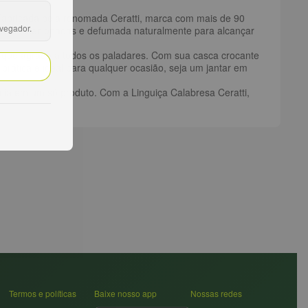
 Fabricada pela renomada Ceratti, marca com mais de 90
avegador.
iarias selecionadas e defumada naturalmente para alcançar
al que agrada a todos os paladares. Com sua casca crocante
prática e ideal para qualquer ocasião, seja um jantar em
ncia em um só produto. Com a Linguiça Calabresa Ceratti,
Termos e políticas
Baixe nosso app
Nossas redes