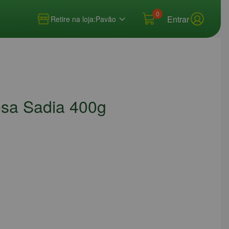
0
Entrar
Retire na loja:
Pavão
esa Sadia 400g