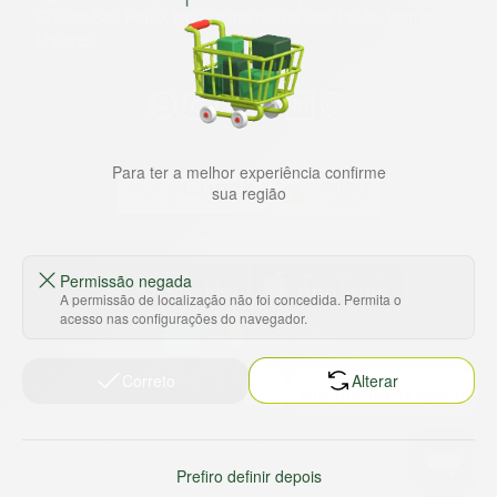
Grande São Paulo, litoral e interior de São Paulo. Vem ser
Marche!
Para ter a melhor experiência confirme
sua região
Baixe nosso app
Permissão negada
A permissão de localização não foi concedida. Permita o
acesso nas configurações do navegador.
HORTUS COMERCIO DE ALIMENTOS S.A
Correto
Alterar
CNPJ: 09.000.493/0002-15
Sobre e contato
Termos e políticas
Sobre nós
Termos de serviço
Prefiro definir depois
Ajuda e Suporte
Política de privacidade