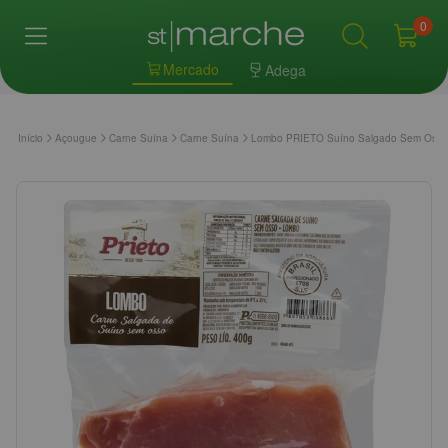
0
Mercado
Adega
Início
Açougue
Carne Suína
Carne Suína
Lombo PRIETO Suíno Salgado Sem Osso