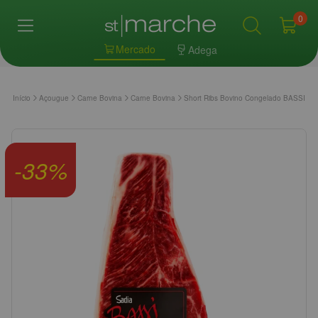
0
Mercado
Adega
Início
Açougue
Carne Bovina
Carne Bovina
Short Ribs Bovino Congelado BASSI
-
33
%