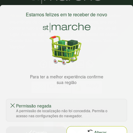
Estamos felizes em te receber de novo
Há mais de 22 anos
, o St. Marche busca oferecer a melhor
experiência de compras, a preços competitivos, pra você
comprar tudo o que precisa para seu dia a dia em um só
lugar. Além da loja online temos 31 lojas físicas na capital,
Grande São Paulo, litoral e interior de São Paulo. Vem ser
Marche!
Para ter a melhor experiência confirme
sua região
Baixe nosso app
Permissão negada
A permissão de localização não foi concedida. Permita o
acesso nas configurações do navegador.
Correto
Alterar