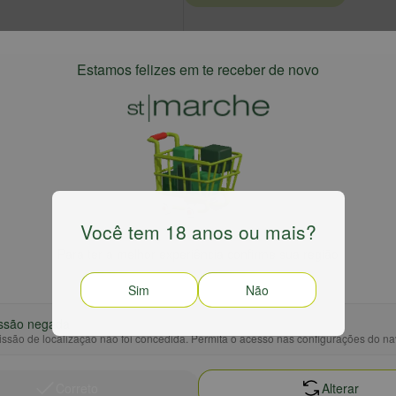
Estamos felizes em te receber de novo
Você tem 18 anos ou mais?
Para ter a melhor experiência confirme sua região
Sim
Não
ssão negada
ssão de localização não foi concedida. Permita o acesso nas configurações do n
Correto
Alterar