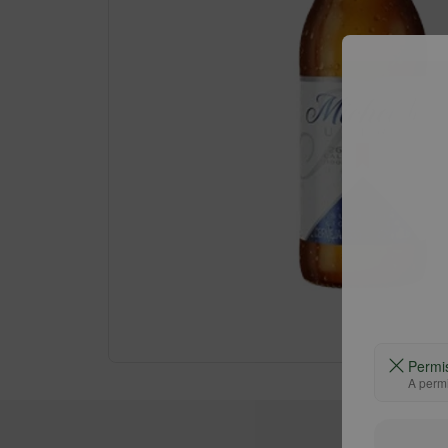
Permi
A permi