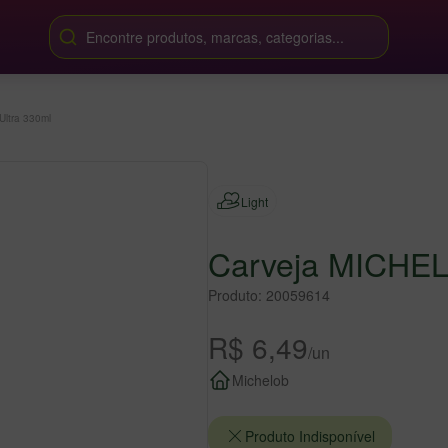
Encontre produtos, marcas, categorias...
ltra 330ml
Light
Carveja MICHEL
Produto: 20059614
R$ 6,49
/un
Michelob
Produto Indisponível