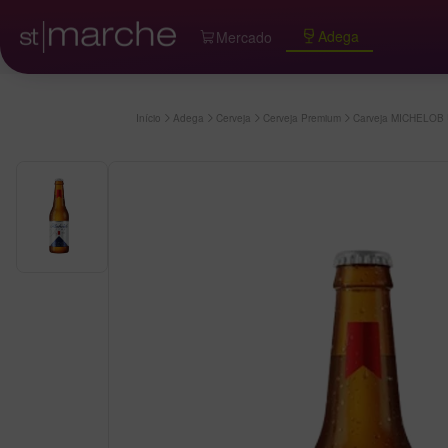
Adega
Mercado
Início
Adega
Cerveja
Cerveja Premium
Carveja MICHELOB U