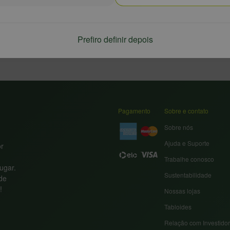
Prefiro definir depois
Pagamento
Sobre e contato
Sobre nós
Ajuda e Suporte
or
Trabalhe conosco
ugar.
Sustentabilidade
nde
!
Nossas lojas
Tabloides
Relação com Investido