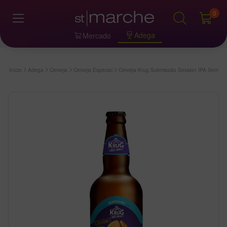
0
Adega
Mercado
Início
Adega
Cerveja
Cerveja Especial
Cerveja Krug Submissão Session IPA Sem Gl