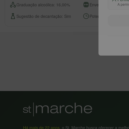
Graduação alcoólica: 16,00%
Envelhecimento: 18 m
A permi
Sugestão de decantação: Sim
Potencial de guarda:
Há mais de 22 anos
, o St. Marche busca oferecer a melh