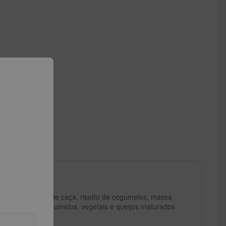
o
ne suína, carne de caça, risotto de cogumelos, massa
o de tomate, cogumelos, vegetais e queijos maturados