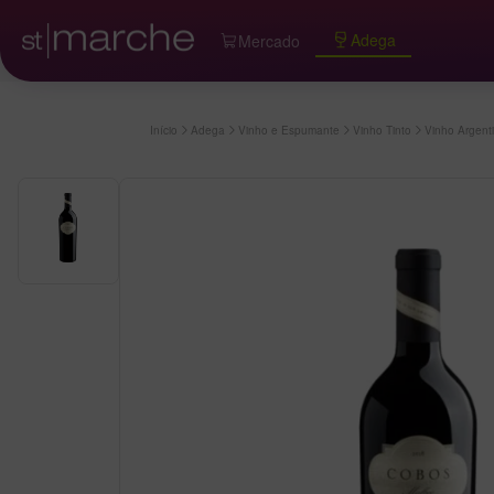
Adega
Mercado
Início
Adega
Vinho e Espumante
Vinho Tinto
Vinho Argent