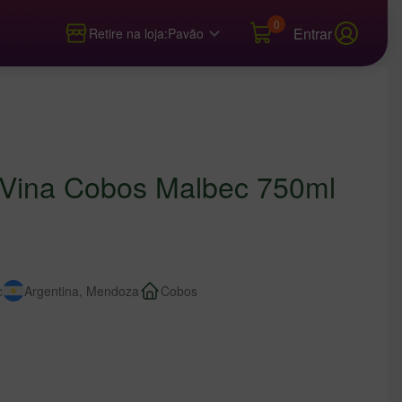
0
Entrar
Retire na loja:
Pavão
 Vina Cobos Malbec 750ml
c
Argentina, Mendoza
Cobos