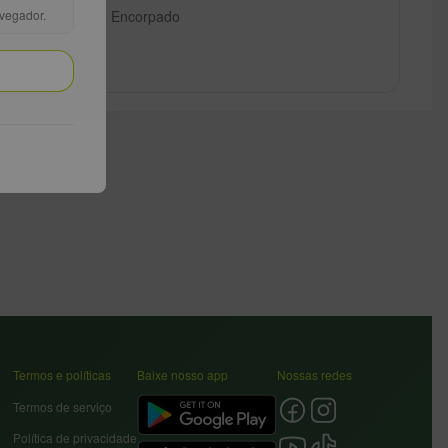
°C
Tinto Encorpado
avegador.
Termos e políticas
Baixe nosso app
Nossas redes
Termos de serviço
Política de privacidade