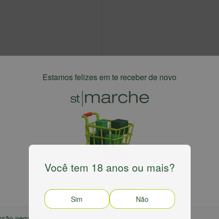
Estamos felizes em te receber de novo
Você tem 18 anos ou mais?
Harmonizaçã
Para ter a melhor experiência confirme sua região
ogo Californiano Paul Hobbs. Com Grande
Carne bovina, car
Sim
Não
 Vinho Longevo, Que Pode Ser Guardado Por
recheada ao molh
ssão negada