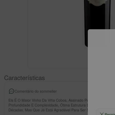
Características
Comentário do sommelier
Eis É O Maior Vinho Da Viña Cobos, Assinado Pelo Grande Enól
Profundidade E Complexidade, Ótima Estrutura E Maciez, É Um
Décadas, Mas Que Já Está Agradável Para Ser Servi
Permi