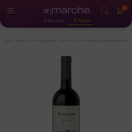
0
Adega
Mercado
Início
Adega
Vinho e Espumante
Vinho Tinto
Vinho Argentino Zuccardi Serie A Mal