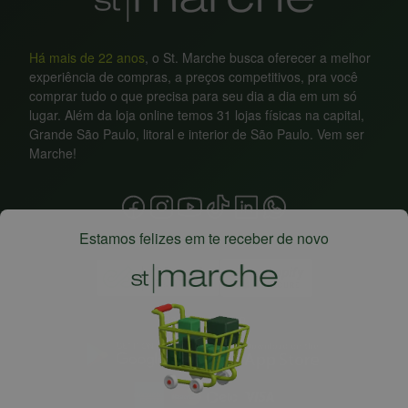
Há mais de 22 anos
, o St. Marche busca oferecer a melhor
experiência de compras, a preços competitivos, pra você
comprar tudo o que precisa para seu dia a dia em um só
lugar. Além da loja online temos 31 lojas físicas na capital,
Grande São Paulo, litoral e interior de São Paulo. Vem ser
Marche!
Estamos felizes em te receber de novo
Baixe nosso app