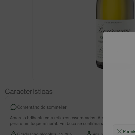
Características
Comentário do sommelier
Amarelo brilhante com reflexos esverdeados. Aroma delicado e fra
pera e um toque mineral. Em boca se confirma suas caracterisca
Permi
Graduação alcoólica: 13,00%
Volume: 375