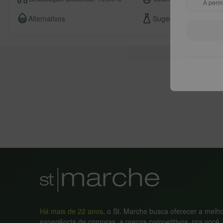
A permi
Alternativos
Sugestão de decanta
Há mais de 22 anos
, o St. Marche busca oferecer a melh
experiência de compras, a preços competitivos, pra você