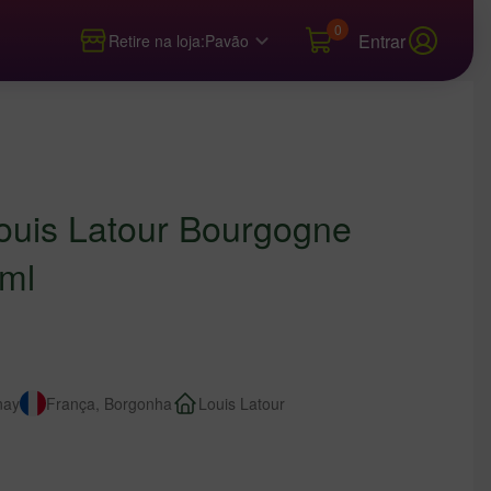
0
Entrar
Retire na loja:
Pavão
ouis Latour Bourgogne
ml
nay
França, Borgonha
Louis Latour