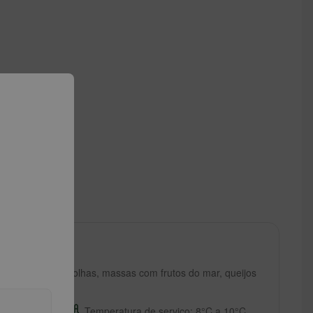
o
 mar, saladas de folhas, massas com frutos do mar, queijos
 aço inox
Temperatura de serviço: 8°C a 10°C