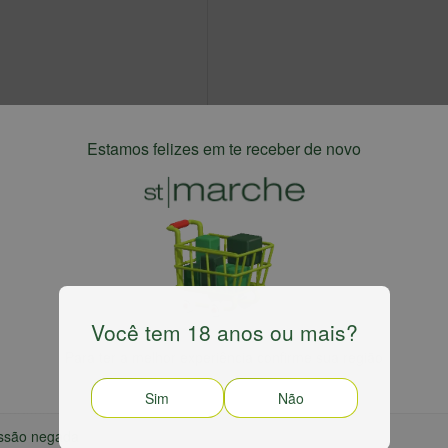
Estamos felizes em te receber de novo
Você tem 18 anos ou mais?
Harmonizaçã
Para ter a melhor experiência confirme sua região
nco de flores brancas, ervas, frutas citricas, maça,
Peixes, frutos do
Sim
Não
s aromaticas
moles
ssão negada
Envelhecimento: 10 meses em sur-lie em tanque de