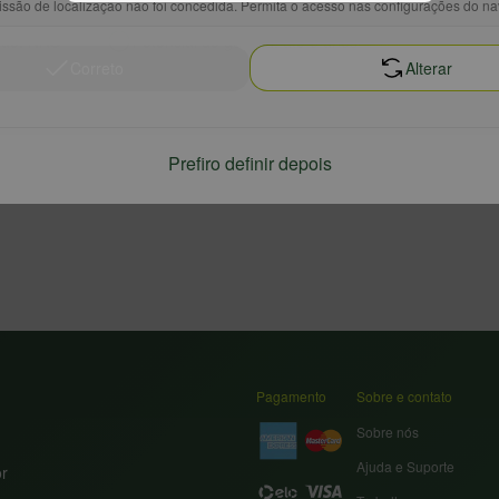
ssão de localização não foi concedida. Permita o acesso nas configurações do n
ção: NÃO
Potencial de guarda: até 5 anos
Correto
Alterar
Prefiro definir depois
Pagamento
Sobre e contato
Sobre nós
Ajuda e Suporte
or