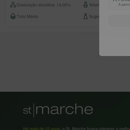
Graduação alcoólica: 14,00%
Volume: 750
A permi
Tinto Médio
Sugestão de decanta
Há mais de 22 anos
, o St. Marche busca oferecer a melh