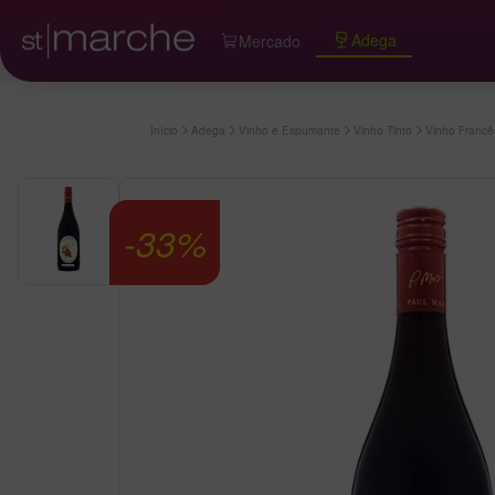
Adega
Mercado
Início
Adega
Vinho e Espumante
Vinho Tinto
Vinho Francê
-
33
%