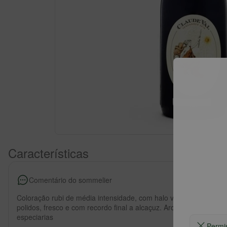
Características
Comentário do sommelier
Coloração rubi de média intensidade, com halo violáceo muito lu
polidos, fresco e com recordo final a alcaçuz. Aromas marcados 
especiarias
Permi