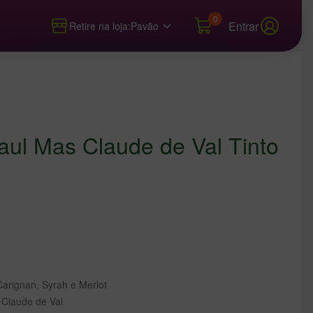
0
Entrar
Retire na loja:
Pavão
aul Mas Claude de Val Tinto
arignan, Syrah e Merlot
Claude de Val