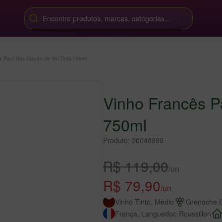
Encontre produtos, marcas, categorias...
s Paul Mas Claude de Val Tinto 750ml
Vinho Francês P
750ml
Produto: 20048999
R$ 119,00
/un
R$ 79,90
/un
Vinho Tinto, Médio
Grenache,C
França, Languedoc-Roussillon