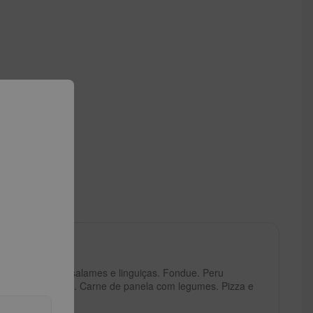
o
mesa: seleção de salames e linguiças. Fondue. Peru
ofa de castanhas. Carne de panela com legumes. Pizza e
b