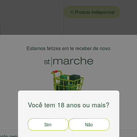
Produto Indisponível
Estamos felizes em te receber de novo
Você tem 18 anos ou mais?
Harmonizaçã
Para ter a melhor experiência confirme sua região
minoso. Ataca o palato com maciez frutada, taninos
Muito versátil à 
Sim
Não
por ameixa e frutas vermelhas maduras, violeta e
recheado com far
bruschetta. Keba
ssão negada