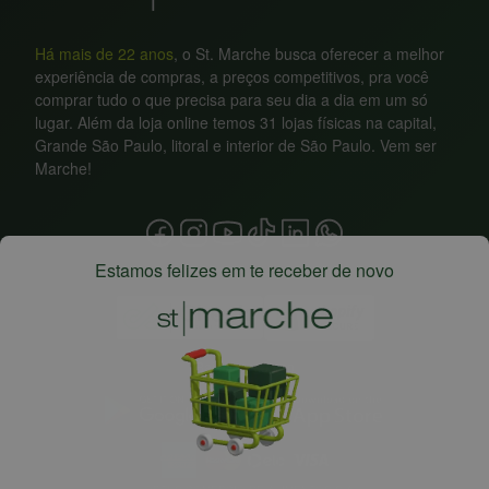
Há mais de 22 anos
, o St. Marche busca oferecer a melhor
experiência de compras, a preços competitivos, pra você
comprar tudo o que precisa para seu dia a dia em um só
lugar. Além da loja online temos 31 lojas físicas na capital,
Grande São Paulo, litoral e interior de São Paulo. Vem ser
Marche!
Estamos felizes em te receber de novo
Baixe nosso app