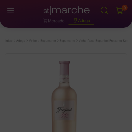
0
Adega
Mercado
Início
Adega
Vinho e Espumante
Espumante
Vinho Rose Espanhol Freixenet Sem Á