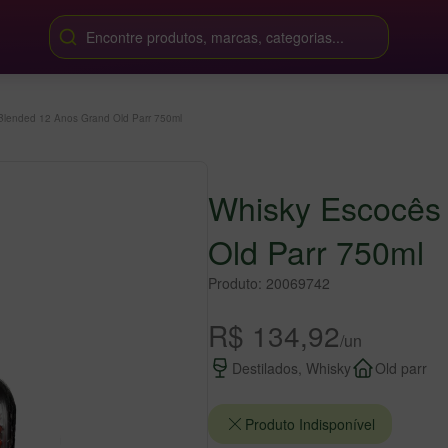
Encontre produtos, marcas, categorias...
Blended 12 Anos Grand Old Parr 750ml
Whisky Escocês
Old Parr 750ml
Produto: 20069742
R$ 134,92
/un
Destilados, Whisky
Old parr
Produto Indisponível