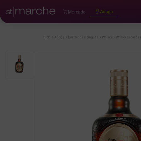
Adega
Mercado
Início
Adega
Destilados e Saquês
Whisky
Whisky Escocês 