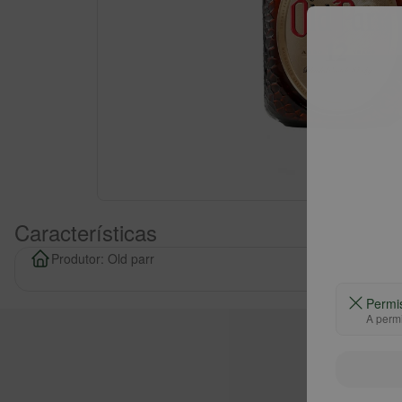
Características
Produtor: Old parr
Permi
A permi