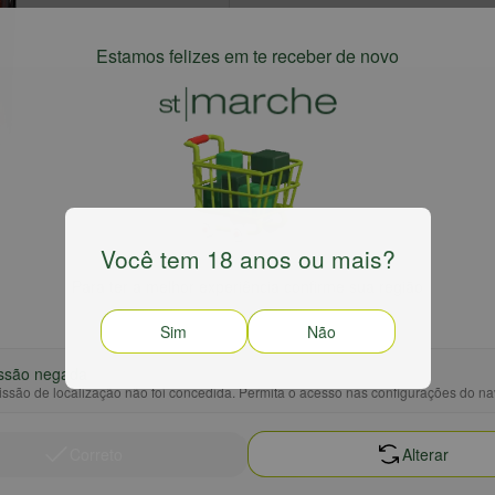
Estamos felizes em te receber de novo
Você tem 18 anos ou mais?
Para ter a melhor experiência confirme sua região
Sim
Não
ssão negada
ssão de localização não foi concedida. Permita o acesso nas configurações do n
Correto
Alterar