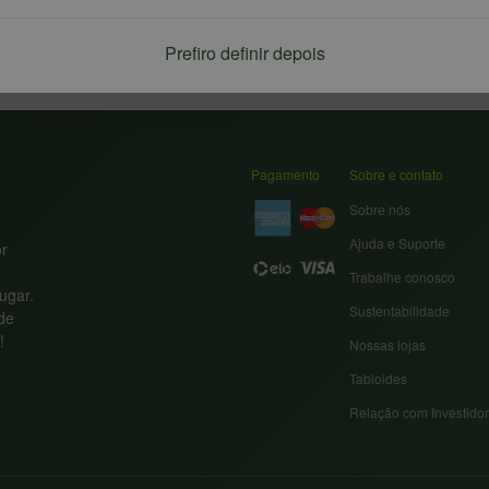
Prefiro definir depois
Pagamento
Sobre e contato
Sobre nós
Ajuda e Suporte
or
Trabalhe conosco
ugar.
Sustentabilidade
nde
!
Nossas lojas
Tabloides
Relação com Investido