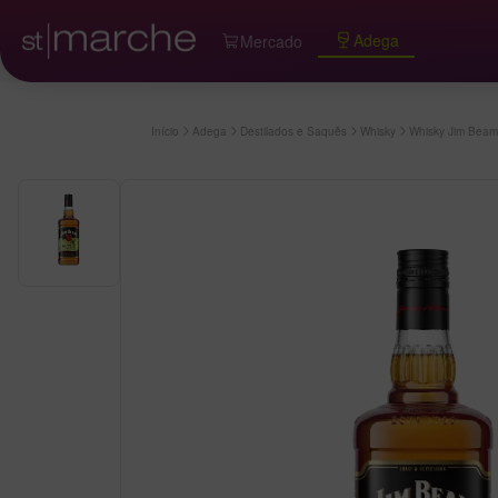
Adega
Mercado
Início
Adega
Destilados e Saquês
Whisky
Whisky Jim Beam 