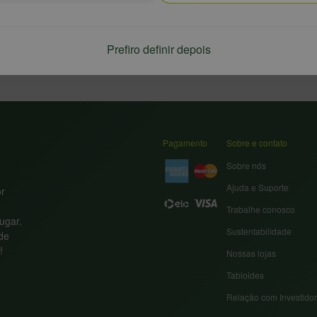
Prefiro definir depois
Pagamento
Sobre e contato
Sobre nós
Ajuda e Suporte
or
Trabalhe conosco
ugar.
Sustentabilidade
nde
!
Nossas lojas
Tabloides
Relação com Investido