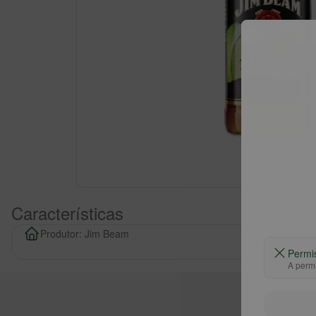
Características
Produtor: Jim Beam
Permi
A permi