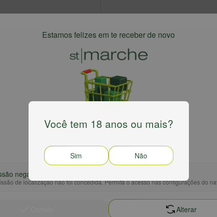
Estamos felizes em te receber de novo
Você tem 18 anos ou mais?
Para ter a melhor experiência confirme sua região
Sim
Não
ssão negada
ssão de localização não foi concedida. Permita o acesso nas configurações do n
Correto
Alterar