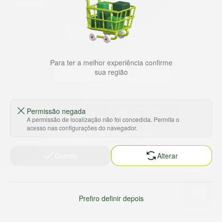
Marche!
Para ter a melhor experiência confirme
sua região
Baixe nosso app
Permissão negada
A permissão de localização não foi concedida. Permita o
acesso nas configurações do navegador.
HORTUS COMERCIO DE ALIMENTOS S.A
Correto
Alterar
CNPJ: 09.000.493/0002-15
Sobre e contato
Termos e políticas
Sobre nós
Termos de serviço
Prefiro definir depois
Ajuda e Suporte
Política de privacidade
Trabalhe conosco
Política de reembolso