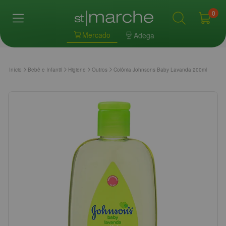
0
Mercado
Adega
Início
Bebê e Infantil
Higiene
Outros
Colônia Johnsons Baby Lavanda 200ml