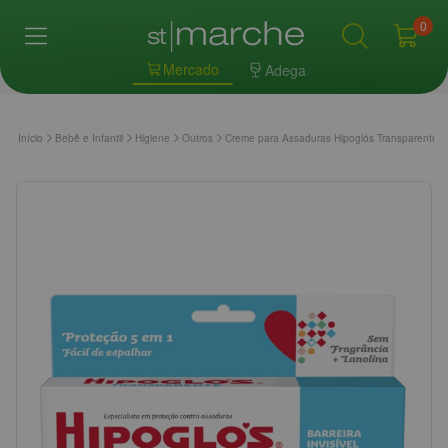
0
Mercado
Adega
Início
Bebê e Infantil
Higiene
Outros
Creme para Assaduras Hipoglós Transparente 