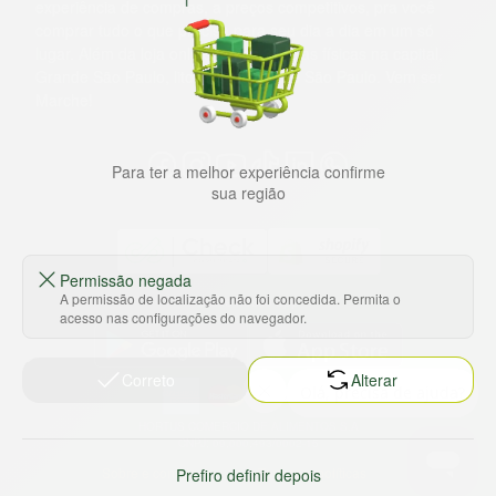
experiência de compras, a preços competitivos, pra você
comprar tudo o que precisa para seu dia a dia em um só
lugar. Além da loja online temos 31 lojas físicas na capital,
Grande São Paulo, litoral e interior de São Paulo. Vem ser
Marche!
Para ter a melhor experiência confirme
sua região
Permissão negada
A permissão de localização não foi concedida. Permita o
Baixe nosso app
acesso nas configurações do navegador.
Correto
Alterar
HORTUS COMERCIO DE ALIMENTOS S.A
CNPJ: 09.000.493/0002-15
Sobre e contato
Termos e políticas
Prefiro definir depois