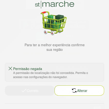
Baixe nosso app
HORTUS COMERCIO DE ALIMENTOS S.A
Para ter a melhor experiência confirme
CNPJ: 09.000.493/0002-15
sua região
Sobre e contato
Termos e políticas
Sobre nós
Termos de serviço
Permissão negada
Ajuda e Suporte
Política de privacidade
A permissão de localização não foi concedida. Permita o
Trabalhe conosco
Política de reembolso
acesso nas configurações do navegador.
Sustentabilidade
Política de frete
Correto
Alterar
Nossas lojas
Tabloides
Relação com Investidores