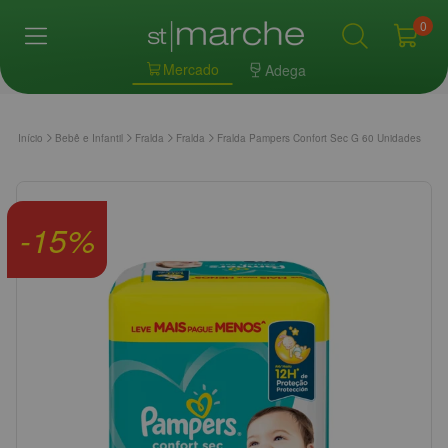
0
Mercado
Adega
Início
Bebê e Infantil
Fralda
Fralda
Fralda Pampers Confort Sec G 60 Unidades
-
15
%