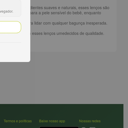
duzido com ingredientes suaves e naturais, esses lenços são
avegador.
 que é delicada para a pele sensível do bebê, enquanto
rá o suficiente para lidar com qualquer bagunça inesperada.
pode fornecer com esses lenços umedecidos de qualidade.
Termos e políticas
Baixe nosso app
Nossas redes