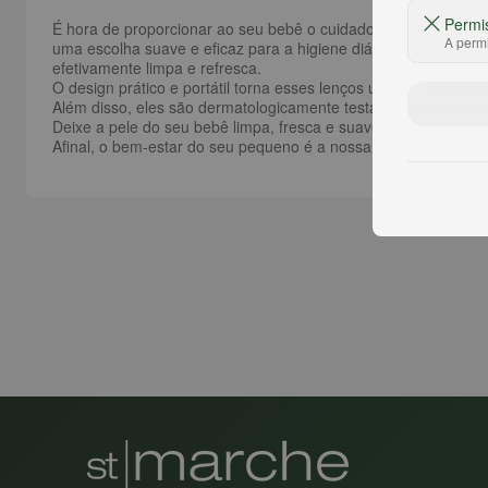
Permi
É hora de proporcionar ao seu bebê o cuidado delicado que e
A permi
uma escolha suave e eficaz para a higiene diária do seu peq
efetivamente limpa e refresca.
O design prático e portátil torna esses lenços uma escolha id
Além disso, eles são dermatologicamente testados para garanti
Deixe a pele do seu bebê limpa, fresca e suavemente perfumad
Afinal, o bem-estar do seu pequeno é a nossa maior prioridade