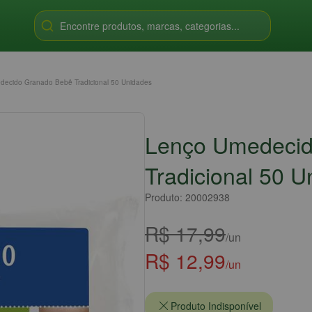
Encontre produtos, marcas, categorias...
ecido Granado Bebê Tradicional 50 Unidades
Lenço Umedecid
Tradicional 50 U
Produto: 20002938
R$ 17,99
/un
R$ 12,99
/un
Produto Indisponível