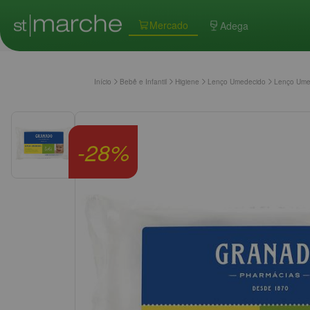
Mercado
Adega
Início
Bebê e Infantil
Higiene
Lenço Umedecido
Lenço Umed
-
28
%