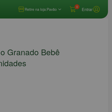
0
Entrar
Retire na loja:
Pavão
o Granado Bebê
nidades