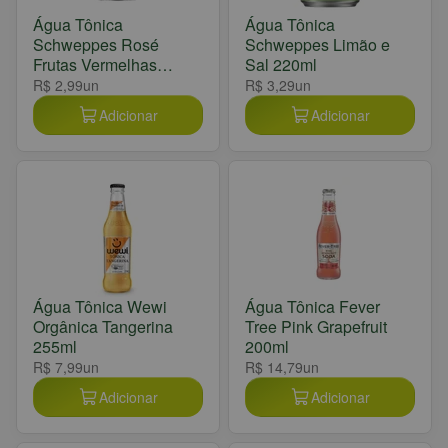
Água Tônica
Água Tônica
Schweppes Rosé
Schweppes Limão e
Frutas Vermelhas
Sal 220ml
220ml
R$ 2,99
un
R$ 3,29
un
Adicionar
Adicionar
Água Tônica Wewi
Água Tônica Fever
Orgânica Tangerina
Tree Pink Grapefruit
255ml
200ml
R$ 7,99
un
R$ 14,79
un
Adicionar
Adicionar