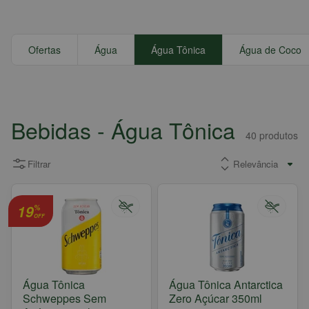
Ofertas
Água
Água Tônica
Água de Coco
Bebidas
- Água Tônica
40
produtos
Filtrar
19
%
OFF
Água Tônica
Água Tônica Antarctica
Schweppes Sem
Zero Açúcar 350ml