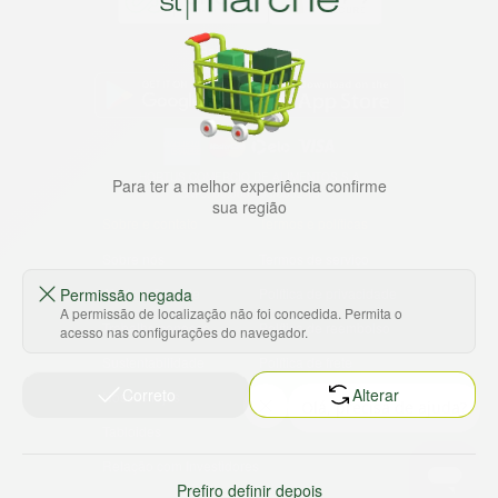
Baixe nosso app
HORTUS COMERCIO DE ALIMENTOS S.A
Para ter a melhor experiência confirme
CNPJ: 09.000.493/0002-15
sua região
Sobre e contato
Termos e políticas
Sobre nós
Termos de serviço
Ajuda e Suporte
Política de privacidade
Permissão negada
A permissão de localização não foi concedida. Permita o
Trabalhe conosco
Política de reembolso
acesso nas configurações do navegador.
Sustentabilidade
Política de frete
Correto
Alterar
Nossas lojas
Tabloides
Relação com Investidores
Prefiro definir depois