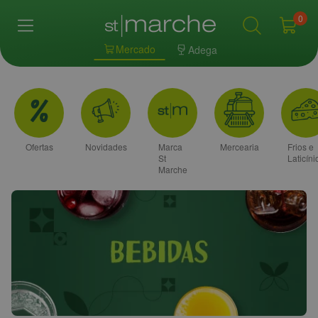
0
Mercado
Adega
Ofertas
Novidades
Marca
Mercearia
Frios e
St
Laticíni
Marche