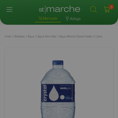
0
Mercado
Adega
Início
Bebidas
Água
Água Sem Gás
Água Mineral Crystal Galão 5 Litros