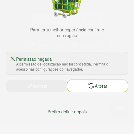
Para ter a melhor experiência confirme
Baixe nosso app
sua região
Permissão negada
A permissão de localização não foi concedida. Permita o
HORTUS COMERCIO DE ALIMENTOS S.A
acesso nas configurações do navegador.
CNPJ: 09.000.493/0002-15
Sobre e contato
Termos e políticas
Correto
Alterar
Sobre nós
Termos de serviço
Ajuda e Suporte
Política de privacidade
Trabalhe conosco
Política de reembolso
Prefiro definir depois
Sustentabilidade
Política de frete
Nossas lojas