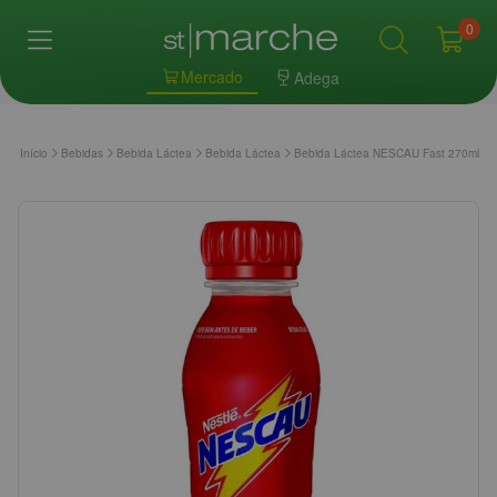
0
Mercado
Adega
Início
Bebidas
Bebida Láctea
Bebida Láctea
Bebida Láctea NESCAU Fast 270ml