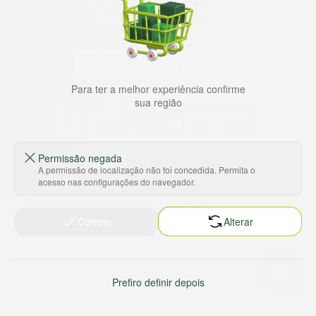
Para ter a melhor experiência confirme
Baixe nosso app
sua região
Permissão negada
A permissão de localização não foi concedida. Permita o
HORTUS COMERCIO DE ALIMENTOS S.A
acesso nas configurações do navegador.
CNPJ: 09.000.493/0002-15
Sobre e contato
Termos e políticas
Correto
Alterar
Sobre nós
Termos de serviço
Ajuda e Suporte
Política de privacidade
Trabalhe conosco
Política de reembolso
Prefiro definir depois
Sustentabilidade
Política de frete
Nossas lojas