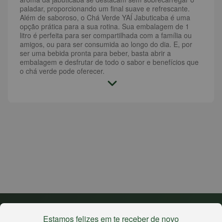
paladar, proporcionando um final suave e refrescante.
Além de saboroso, o Chá Verde YAÍ Jabuticaba é uma
opção prática para a sua rotina. Sua embalagem de 1
litro é perfeita para ser compartilhada com a família ou
amigos, ou para ser consumida ao longo do dia. E, por
ser uma bebida pronta para beber, basta abrir a
embalagem e desfrutar de todo o sabor e benefícios que
o chá verde pode oferecer.
Estamos felizes em te receber de novo