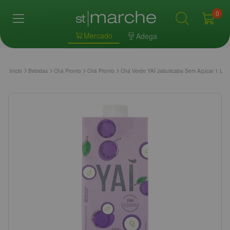
0
Mercado
Adega
Início
Bebidas
Chá Pronto
Chá Pronto
Chá Verde YAÍ Jabuticaba Sem Açúcar 1 Litro