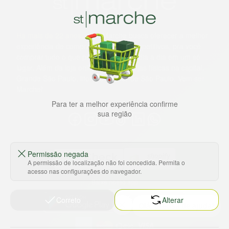
Há mais de 22 anos
, o St. Marche busca oferecer a melhor
experiência de compras, a preços competitivos, pra você
comprar tudo o que precisa para seu dia a dia em um só
lugar. Além da loja online temos 31 lojas físicas na capital,
Grande São Paulo, litoral e interior de São Paulo. Vem ser
Marche!
Para ter a melhor experiência confirme
sua região
Permissão negada
A permissão de localização não foi concedida. Permita o
acesso nas configurações do navegador.
Baixe nosso app
Correto
Alterar