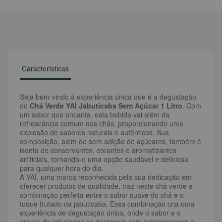
Características
Seja bem-vindo à experiência única que é a degustação
do
Chá Verde YAÍ Jabuticaba Sem Açúcar 1 Litro
. Com
um sabor que encanta, esta bebida vai além da
refrescância comum dos chás, proporcionando uma
explosão de sabores naturais e autênticos. Sua
composição, além de sem adição de açúcares, também é
isenta de conservantes, corantes e aromatizantes
artificiais, tornando-o uma opção saudável e deliciosa
para qualquer hora do dia.
A YAÍ, uma marca reconhecida pela sua dedicação em
oferecer produtos de qualidade, traz neste chá verde a
combinação perfeita entre o sabor suave do chá e o
toque frutado da jabuticaba. Essa combinação cria uma
experiência de degustação única, onde o sabor e o
aroma da jabuticaba se destacam sem sobrecarregar o