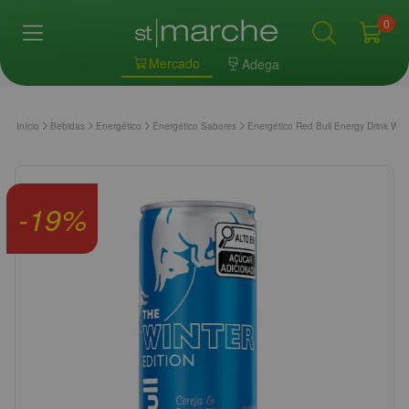
0
Mercado
Adega
Início
Bebidas
Energético
Energético Sabores
Energético Red Bull Energy Drink Wint
-
19
%