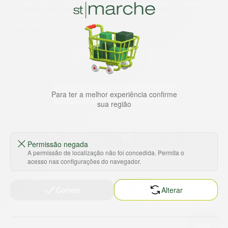
lugar. Além da loja online temos 31 lojas físicas na capital,
Grande São Paulo, litoral e interior de São Paulo. Vem ser
Marche!
Para ter a melhor experiência confirme
sua região
Baixe nosso app
Permissão negada
A permissão de localização não foi concedida. Permita o
acesso nas configurações do navegador.
HORTUS COMERCIO DE ALIMENTOS S.A
CNPJ: 09.000.493/0002-15
Correto
Alterar
Sobre e contato
Termos e políticas
Sobre nós
Termos de serviço
Ajuda e Suporte
Política de privacidade