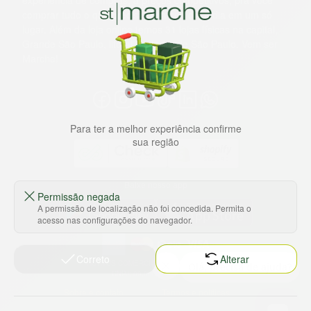
experiência de compras, a preços competitivos, pra você
comprar tudo o que precisa para seu dia a dia em um só
lugar. Além da loja online temos 31 lojas físicas na capital,
Grande São Paulo, litoral e interior de São Paulo. Vem ser
Marche!
Para ter a melhor experiência confirme
sua região
Baixe nosso app
Permissão negada
A permissão de localização não foi concedida. Permita o
acesso nas configurações do navegador.
Correto
Alterar
HORTUS COMERCIO DE ALIMENTOS S.A
CNPJ: 09.000.493/0002-15
Sobre e contato
Termos e políticas