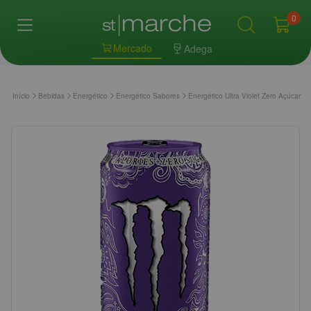
0
Mercado
Adega
Início
Bebidas
Energético
Energético Sabores
Energético Ultra Violet Zero Açúcar