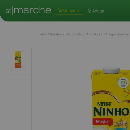
Mercado
Adega
Início
Bebidas
Leite
Leite UHT
Leite UHT Integral Zero La