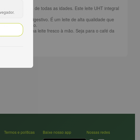
iva para pessoas de todas as idades. Este leite UHT integral
avegador.
iária necessária.
ar desconforto digestivo. É um leite de alta qualidade que
abor e a nutrição.
você sempre tenha leite fresco à mão. Seja para o café da
áveis.
Termos e políticas
Baixe nosso app
Nossas redes