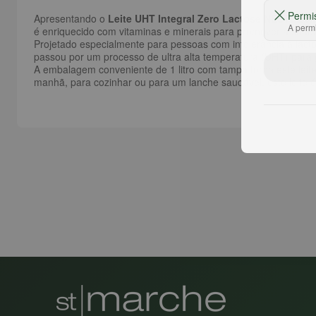
Permi
Apresentando o
Leite UHT Integral Zero Lactose NESTLÉ Ni
A permi
é enriquecido com vitaminas e minerais para promover a saúde 
Projetado especialmente para pessoas com intolerância à lactos
passou por um processo de ultra alta temperatura (UHT) para 
A embalagem conveniente de 1 litro com tampa torna este leite
manhã, para cozinhar ou para um lanche saudável, este leite é