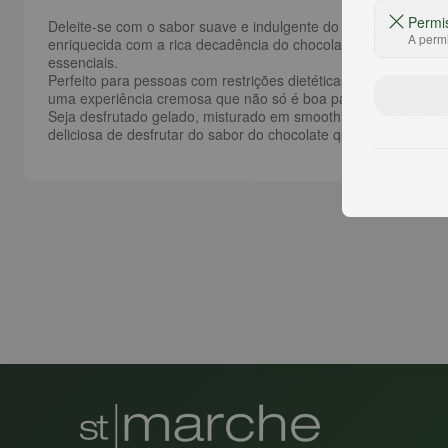
Permi
Deleite-se com o sabor suave e indulgente do
NOT MILK Choco
A permi
enriquecida com a rica decadência do chocolate, proporcionan
essenciais.
Perfeito para pessoas com restrições dietéticas ou aqueles q
uma experiência cremosa que não só é boa para o seu palada
Seja desfrutado gelado, misturado em smoothies, usado em re
deliciosa de desfrutar do sabor do chocolate que você adora,