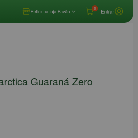
0
Entrar
Retire na loja:
Pavão
tarctica Guaraná Zero