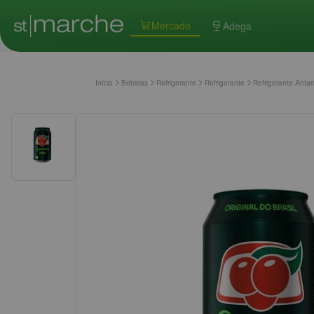
Mercado
Adega
Início
Bebidas
Refrigerante
Refrigerante
Refrigerante Anta