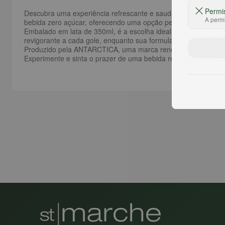
Permi
Descubra uma experiência refrescante e saudável com o
Refr
A permi
bebida zero açúcar, oferecendo uma opção perfeita para quem
Embalado em lata de 350ml, é a escolha ideal para acompanha
revigorante a cada gole, enquanto sua formulação zero açúcar
Produzido pela ANTARCTICA, uma marca renomada no mercado de 
Experimente e sinta o prazer de uma bebida refrescante e leve