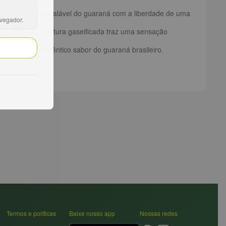
ina o sabor inigualável do guaraná com a liberdade de uma
avegador.
 quente. Sua textura gaseificada traz uma sensação
sa.
de e com o autêntico sabor do guaraná brasileiro.
Termos e políticas
Baixe nosso app
Nossas redes