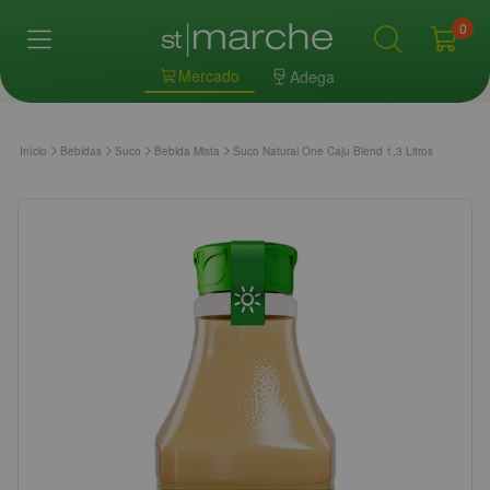
0
Mercado
Adega
Início
Bebidas
Suco
Bebida Mista
Suco Natural One Caju Blend 1,3 Litros