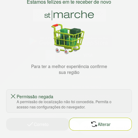
Estamos felizes em te receber de novo
Baixe nosso app
HORTUS COMERCIO DE ALIMENTOS S.A
Para ter a melhor experiência confirme
CNPJ: 09.000.493/0002-15
sua região
Sobre e contato
Termos e políticas
Sobre nós
Termos de serviço
Permissão negada
Ajuda e Suporte
Política de privacidade
A permissão de localização não foi concedida. Permita o
Trabalhe conosco
Política de reembolso
acesso nas configurações do navegador.
Sustentabilidade
Política de frete
Correto
Alterar
Nossas lojas
Tabloides