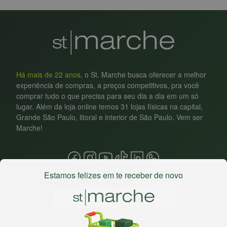
Há mais de 22 anos
, o St. Marche busca oferecer a melhor
experiência de compras, a preços competitivos, pra você
comprar tudo o que precisa para seu dia a dia em um só
lugar. Além da loja online temos 31 lojas físicas na capital,
Grande São Paulo, litoral e interior de São Paulo. Vem ser
Marche!
Estamos felizes em te receber de novo
Baixe nosso app