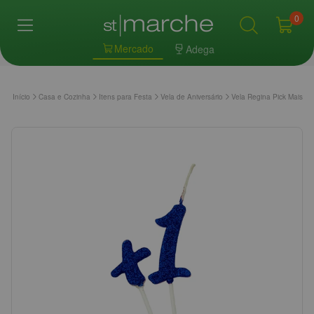
0
Mercado
Adega
Início
Casa e Cozinha
Itens para Festa
Vela de Aniversário
Vela Regina Pick Mais U