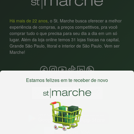
Há mais de 22 anos
, o St. Marche busca oferecer a melhor
experiência de compras, a preços competitivos, pra você
comprar tudo o que precisa para seu dia a dia em um só
lugar. Além da loja online temos 31 lojas físicas na capital,
Grande São Paulo, litoral e interior de São Paulo. Vem ser
Marche!
Estamos felizes em te receber de novo
Baixe nosso app