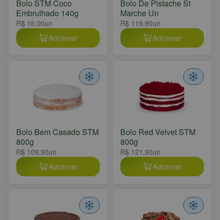
Bolo STM Coco
Bolo De Pistache St
Embrulhado 140g
Marche Un
R$ 16,00
un
R$ 119,90
un
Adicionar
Adicionar
Bolo Bem Casado STM
Bolo Red Velvet STM
800g
800g
R$ 109,90
un
R$ 121,90
un
Adicionar
Adicionar