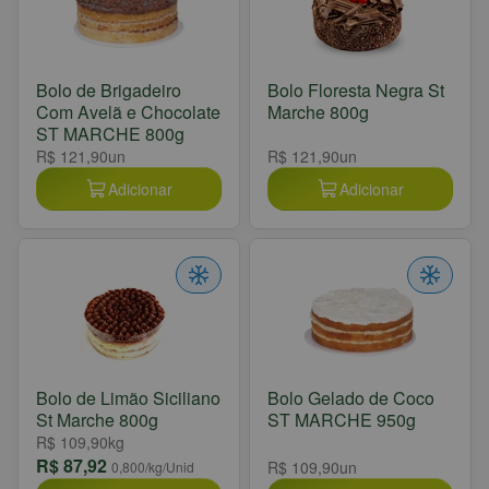
Bolo de Brigadeiro
Bolo Floresta Negra St
Com Avelã e Chocolate
Marche 800g
ST MARCHE 800g
R$ 121,90
un
R$ 121,90
un
Adicionar
Adicionar
Bolo de Limão Siciliano
Bolo Gelado de Coco
St Marche 800g
ST MARCHE 950g
R$ 109,90
kg
R$ 87,92
R$ 109,90
un
0,800
/kg/Unid