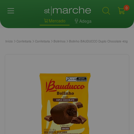
0
Mercado
Adega
Início
Confeitaria
Confeitaria
Bolinhos
Bolinho BAUDUCCO Duplo Chocolate 40g