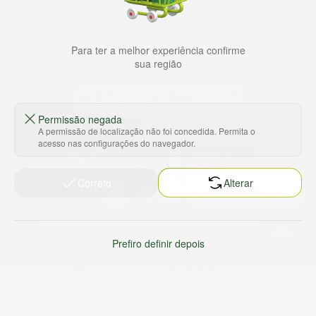
Marche!
Para ter a melhor experiência confirme
sua região
Permissão negada
A permissão de localização não foi concedida. Permita o
Baixe nosso app
acesso nas configurações do navegador.
Correto
Alterar
HORTUS COMERCIO DE ALIMENTOS S.A
CNPJ: 09.000.493/0002-15
Sobre e contato
Termos e políticas
Prefiro definir depois
Sobre nós
Termos de serviço
Ajuda e Suporte
Política de privacidade
Trabalhe conosco
Política de reembolso