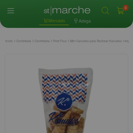
0
Mercado
Adega
Início
Confeitaria
Confeitaria
Petit Four
Mini Canudos para Rechear Kanudos 140g