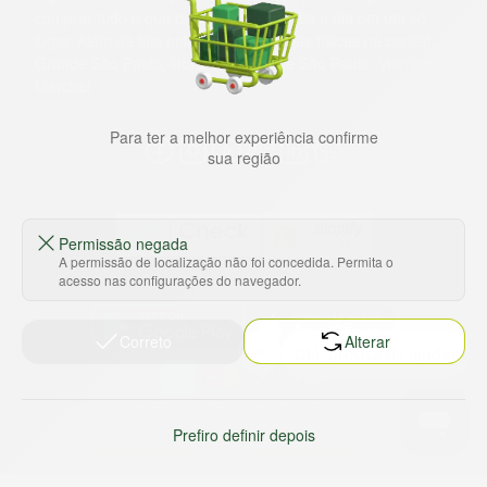
comprar tudo o que precisa para seu dia a dia em um só
lugar. Além da loja online temos 31 lojas físicas na capital,
Grande São Paulo, litoral e interior de São Paulo. Vem ser
Marche!
Para ter a melhor experiência confirme
sua região
Permissão negada
A permissão de localização não foi concedida. Permita o
acesso nas configurações do navegador.
Baixe nosso app
Correto
Alterar
HORTUS COMERCIO DE ALIMENTOS S.A
CNPJ: 09.000.493/0002-15
Prefiro definir depois
Sobre e contato
Termos e políticas
Sobre nós
Termos de serviço