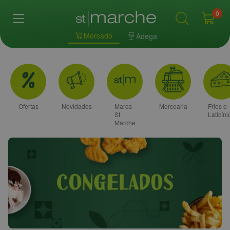
0
Mercado
Adega
Ofertas
Novidades
Marca
Mercearia
Frios e
St
Laticíni
Marche