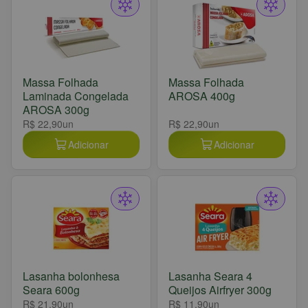
Massa Folhada
Massa Folhada
Laminada Congelada
AROSA 400g
AROSA 300g
R$ 22,90
un
R$ 22,90
un
Adicionar
Adicionar
Lasanha bolonhesa
Lasanha Seara 4
Seara 600g
Queijos Airfryer 300g
R$ 21,90
un
R$ 11,90
un