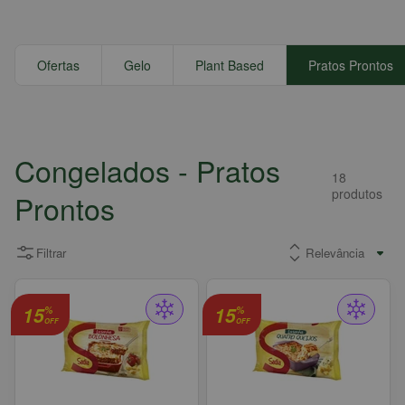
Ofertas
Gelo
Plant Based
Pratos Prontos
Congelados
- Pratos
18
produtos
Prontos
Filtrar
15
15
%
%
OFF
OFF