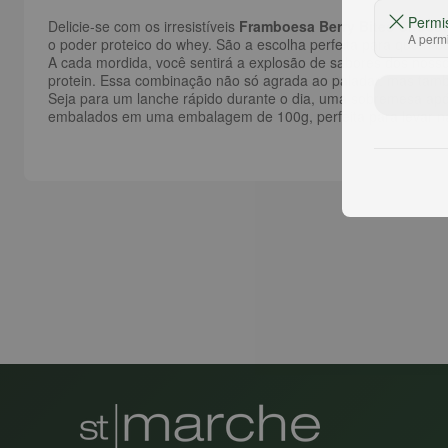
Permi
Delicie-se com os irresistíveis
Framboesa Berry Bites Chocol
A permi
o poder proteico do whey. São a escolha perfeita para quem 
A cada mordida, você sentirá a explosão de sabores dos nosso
protein. Essa combinação não só agrada ao paladar, mas també
Seja para um lanche rápido durante o dia, uma sobremesa após
embalados em uma embalagem de 100g, perfeita para levar na 