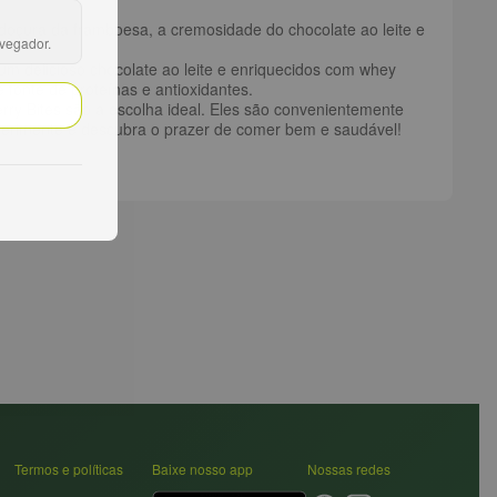
oçura da framboesa, a cremosidade do chocolate ao leite e
avegador.
um delicioso chocolate ao leite e enriquecidos com whey
fonte de proteínas e antioxidantes.
rry Bites são a escolha ideal. Eles são convenientemente
perimente e descubra o prazer de comer bem e saudável!
Termos e políticas
Baixe nosso app
Nossas redes