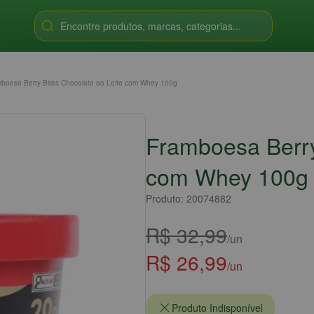
Encontre produtos, marcas, categorias...
boesa Berry Bites Chocolate ao Leite com Whey 100g
Framboesa Berry
com Whey 100g
Produto: 20074882
R$ 32,99
/un
R$ 26,99
/un
Produto Indisponível