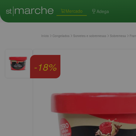
Mercado
Adega
Início
Congelados
Sorvetes e sobremesas
Sobremesa
Fram
-
18
%