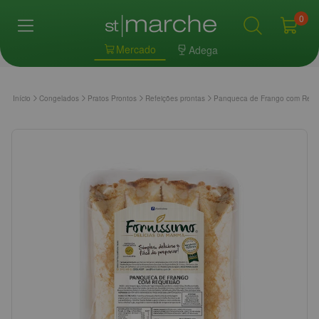
0
Mercado
Adega
Início
Congelados
Pratos Prontos
Refeições prontas
Panqueca de Frango com Req