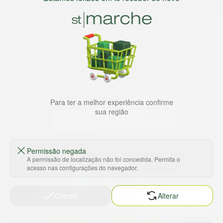
experiência de compras, a preços competitivos, pra você
comprar tudo o que precisa para seu dia a dia em um só
lugar. Além da loja online temos 31 lojas físicas na capital,
Grande São Paulo, litoral e interior de São Paulo. Vem ser
Marche!
Para ter a melhor experiência confirme
sua região
Baixe nosso app
Permissão negada
A permissão de localização não foi concedida. Permita o
acesso nas configurações do navegador.
Correto
Alterar
HORTUS COMERCIO DE ALIMENTOS S.A
CNPJ: 09.000.493/0002-15
Sobre e contato
Termos e políticas