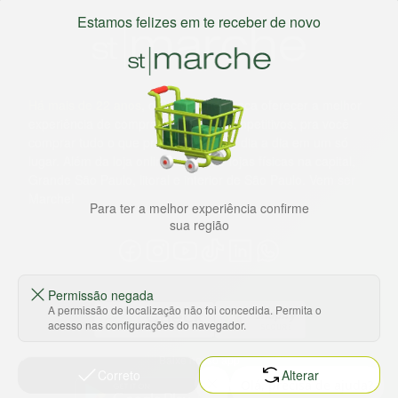
Estamos felizes em te receber de novo
Há mais de 22 anos
, o St. Marche busca oferecer a melhor
experiência de compras, a preços competitivos, pra você
comprar tudo o que precisa para seu dia a dia em um só
lugar. Além da loja online temos 31 lojas físicas na capital,
Grande São Paulo, litoral e interior de São Paulo. Vem ser
Marche!
Para ter a melhor experiência confirme
sua região
Permissão negada
A permissão de localização não foi concedida. Permita o
acesso nas configurações do navegador.
Baixe nosso app
Correto
Alterar