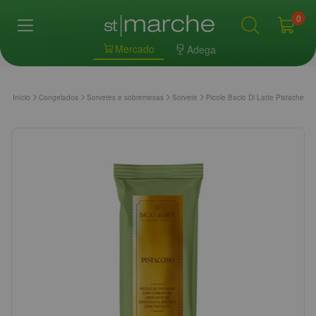
0
Mercado
Adega
Início
Congelados
Sorvetes e sobremesas
Sorvete
Picole Bacio Di Latte Pistache 