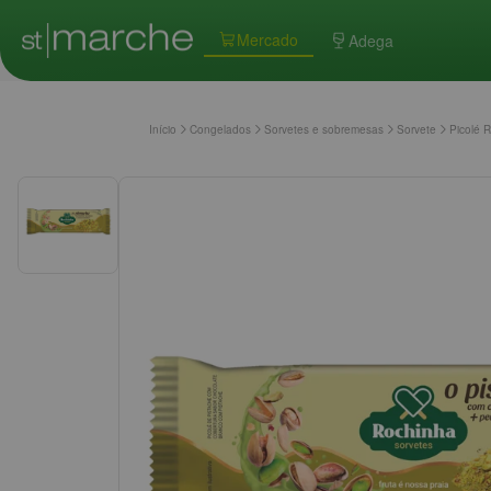
Mercado
Adega
Início
Congelados
Sorvetes e sobremesas
Sorvete
Picolé 