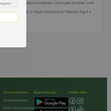
ção de cores ou sabores artificiais. Com cada mordida, você
avegador.
esa após o jantar, o Picolé Rochinha de Pistache 55g é a
Termos e políticas
Baixe nosso app
Nossas redes
Termos de serviço
Política de privacidade