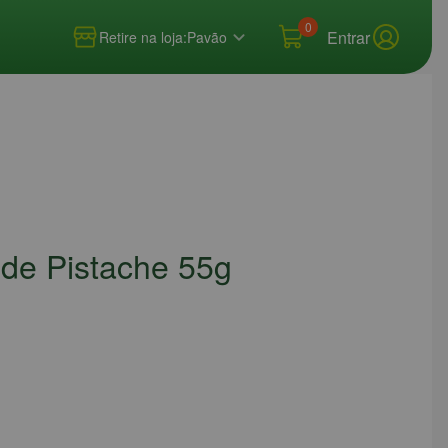
0
Entrar
Retire na loja:
Pavão
 de Pistache 55g