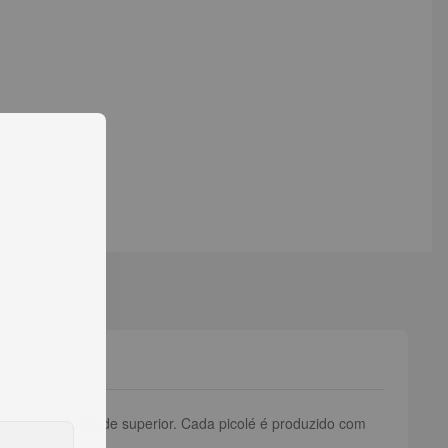
têntico e qualidade superior. Cada picolé é produzido com
te na boca.