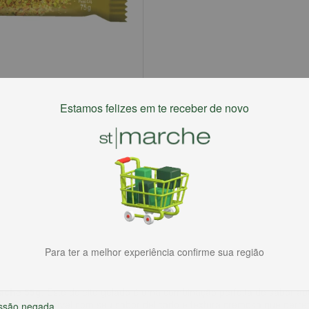
Estamos felizes em te receber de novo
Para ter a melhor experiência confirme sua região
tache 55g
. Este deleite gelado é uma combinação perfeita de sabor au
ação inigualável com seu sabor delicado e textura cremosa que derre
ssão negada