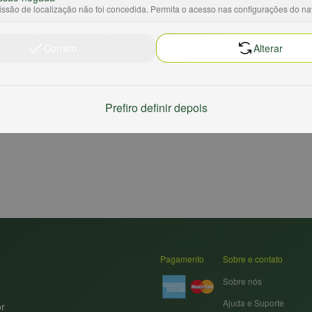
ável e refrescante, pois é feito com ingredientes naturais e sem adi
ssão de localização não foi concedida. Permita o acesso nas configurações do n
ionando um sabor único que é tanto saboroso quanto nutritivo.
e. Seja como um lanche de meio-dia, um deleite à noite ou uma sobrem
igorado. Experimente e deixe-se levar por esta experiência de sabor!
Correto
Alterar
Prefiro definir depois
Pagamento
Sobre e contato
Sobre nós
Ajuda e Suporte
or