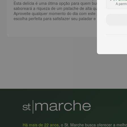
Esta delícia é uma ótima opção para quem busca um lanche saud
A permi
saboreará a riqueza de um pistache de alta qualidade, proporc
Aproveite qualquer momento do dia com este picolé refrescant
escolha perfeita para satisfazer seu paladar e manter você rev
Há mais de 22 anos
, o St. Marche busca oferecer a melh