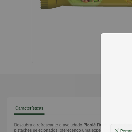
Características
Descubra o refrescante e aveludado
Picolé Rochinha de Pis
pistaches selecionados, oferecendo uma experiência de degust
Permi